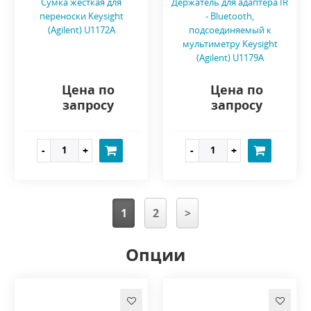
Сумка жесткая для
Держатель для адаптера IR
переноски Keysight
- Bluetooth,
(Agilent) U1172A
подсоединяемый к
мультиметру Keysight
(Agilent) U1179A
Цена по
Цена по
запросу
запросу
1
2
>
Опции