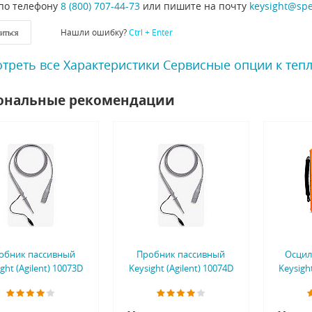
по телефону
8 (800) 707-44-73
или пишите на почту
keysight@sp
Нашли ошибку?
Ctrl + Enter
иться
треть все Характеристики Сервисные опции к тепло
ональные рекомендации
обник пассивный
Пробник пассивный
Осцил
ght (Agilent) 10073D
Keysight (Agilent) 10074D
Keysigh