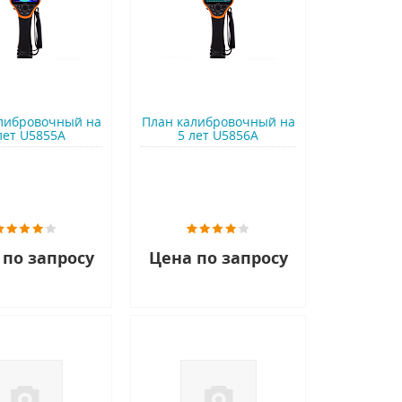
либровочный на
План калибровочный на
лет U5855A
5 лет U5856A
 по запросу
Цена по запросу