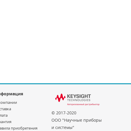
нформация
компании
ставка
© 2017-2020
лата
ООО "Научные приборы
рантия
и системы"
авила приобретения