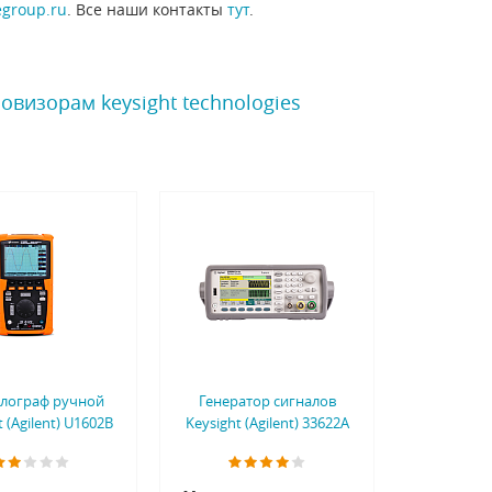
egroup.ru
. Все наши контакты
тут
.
визорам keysight technologies
лограф ручной
Генератор сигналов
t (Agilent) U1602B
Keysight (Agilent) 33622A