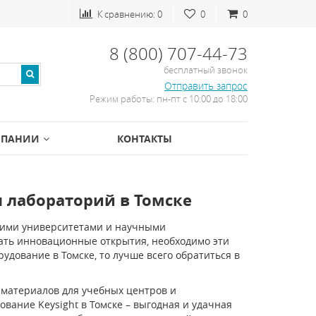
К сравнению:
0
0
0
8 (800) 707-44-73
бесплатный звонок
Отправить запрос
Режим работы: пн-пт с 10:00 до 18:00
МПАНИИ
КОНТАКТЫ
 лабораторий в Томске
воими университетами и научными
шать инновационные открытия, необходимо эти
удование в Томске, то лучше всего обратиться в
 материалов для учебных центров и
вание Keysight в Томске – выгодная и удачная