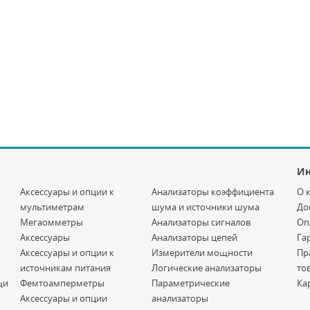
И
Аксессуары и опции к
Анализаторы коэффициента
О 
мультиметрам
шума и источники шума
До
Мегаомметры
Анализаторы сигналов
Оп
Аксессуары
Анализаторы цепей
Га
Аксессуары и опции к
Измерители мощности
Пр
источникам питания
Логические анализаторы
то
щи
Фемтоамперметры
Параметрические
Ка
Аксессуары и опции
анализаторы