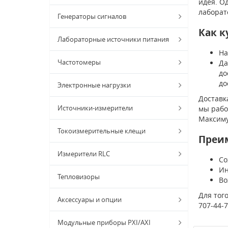
идея. О
лаборат
Генераторы сигналов
Как к
Лабораторные источники питания
На
Частотомеры
Да
до
до
Электронные нагрузки
Доставк
Источники-измерители
мы рабо
Максиму
Токоизмерительные клещи
Преи
Измерители RLC
Со
Ин
Тепловизоры
Во
Для тог
Аксессуары и опции
707-44-
Модульные приборы PXI/AXI