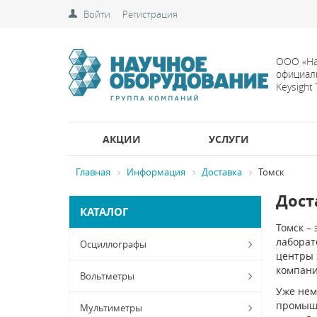
Войти
Регистрация
ООО «На
официал
Keysight
АКЦИИ
УСЛУГИ
Главная
Информация
Доставка
Томск
Дост
КАТАЛОГ
Томск –
лаборат
Осциллографы
центры 
компани
Вольтметры
Уже нем
промышл
Мультиметры