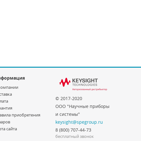
нформация
компании
ставка
© 2017-2020
лата
ООО "Научные приборы
рантия
и системы"
авила приобретения
варов
keysight@spegroup.ru
рта сайта
8 (800) 707-44-73
бесплатный звонок