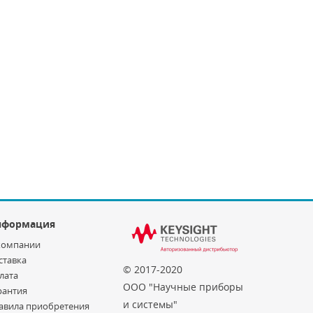
нформация
компании
ставка
© 2017-2020
лата
ООО "Научные приборы
рантия
и системы"
авила приобретения