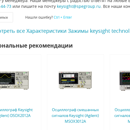
 у менеджера. Наши менеджеры с радостью ответят на любые в
-44-73
или пишите на почту
keysight@spegroup.ru
. Все наши ко
Нашли ошибку?
Ctrl + Enter
иться
треть все Характеристики Зажимы keysight technol
ональные рекомендации
иллограф Keysight
Осциллограф смешанных
Осцилл
gilent) DSOX2012A
сигналов Keysight (Agilent)
сигналов
MSOX3012A
M