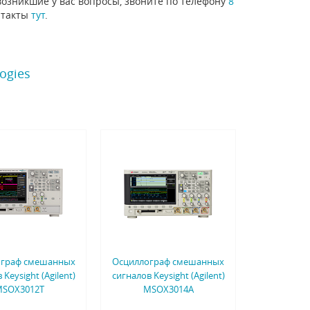
озникшие у вас вопросы, звоните по телефону
8
нтакты
тут
.
ogies
ограф смешанных
Осциллограф смешанных
 Keysight (Agilent)
сигналов Keysight (Agilent)
SOX3012T
MSOX3014A