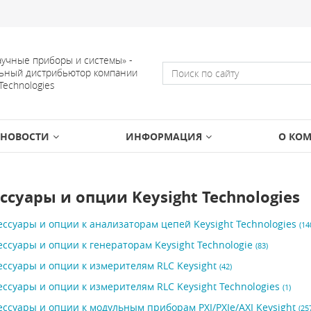
учные приборы и системы» -
ьный дистрибьютор компании
 Technologies
НОВОСТИ
ИНФОРМАЦИЯ
О КО
ссуары и опции Keysight Technologies
ессуары и опции к анализаторам цепей Keysight Technologies
(14
ессуары и опции к генераторам Keysight Technologie
(83)
ессуары и опции к измерителям RLC Keysight
(42)
ессуары и опции к измерителям RLC Keysight Technologies
(1)
ессуары и опции к модульным приборам PXI/PXIe/AXI Keysight
(25