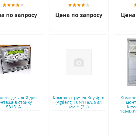
а по запросу
Цена по запросу
Цена
лект деталей для
Комплект ручек Keysight
Компле
нтажа в стойку
(Agilent) 1CN118A, 88,1
монт
53151A
мм H (2U)
Keys
1CM001A