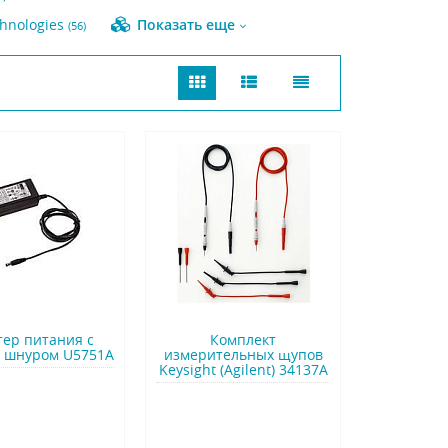
chnologies
Показать еще
(56)
тер питания с
Комплект
 шнуром U5751A
измерительных щупов
Keysight (Agilent) 34137A