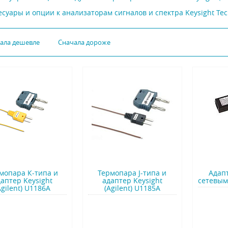
есуары и опции к анализаторам сигналов и спектра Keysight Te
чала дешевле
Сначала дороже
мопара К-типа и
Термопара J-типа и
Адап
даптер Keysight
адаптер Keysight
сетевым
Agilent) U1186A
(Agilent) U1185A