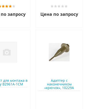
 по запросу
Цена по запросу
т для монтажа в
Адаптер с
у B2961A-1CM
наконечником
«крючок», 10229A