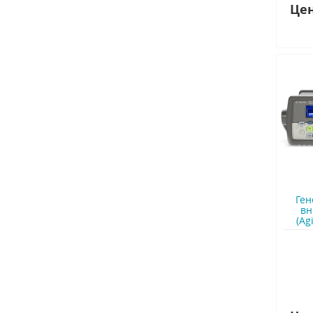
Цен
Ген
вн
(Ag