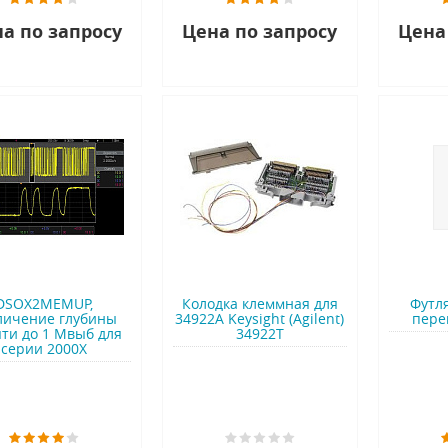
а по запросу
Цена по запросу
Цена
DSOX2MEMUP,
Колодка клеммная для
Футл
личение глубины
34922A Keysight (Agilent)
пере
ти до 1 Mвыб для
34922T
серии 2000Х