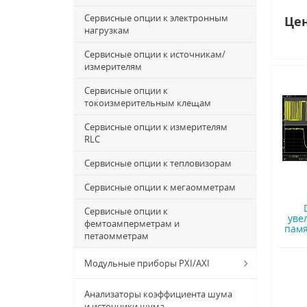
Сервисные опции к электронным
Цен
нагрузкам
Сервисные опции к источникам/
измерителям
Сервисные опции к
токоизмерительным клещам
Сервисные опции к измерителям
RLC
Сервисные опции к тепловизорам
Сервисные опции к мегаомметрам
Сервисные опции к
уве
фемтоамперметрам и
памя
петаомметрам
Модульные приборы PXI/AXI
Анализаторы коэффициента шума
и источники шума