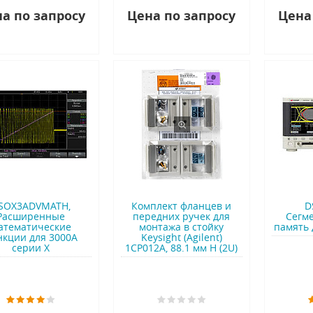
а по запросу
Цена по запросу
Цена
SOX3ADVMATH,
Комплект фланцев и
D
Расширенные
передних ручек для
Сегм
атематические
монтажа в стойку
память 
нкции для 3000A
Keysight (Agilent)
серии X
1CP012A, 88.1 мм H (2U)