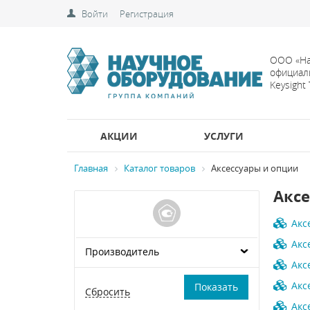
Войти
Регистрация
ООО «На
официал
Keysight
АКЦИИ
УСЛУГИ
Главная
Каталог товаров
Аксессуары и опции
Аксе
Акс
Акс
Производитель
Акс
Акс
Акс