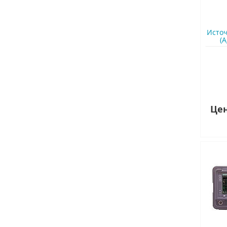
Источ
(A
Цен