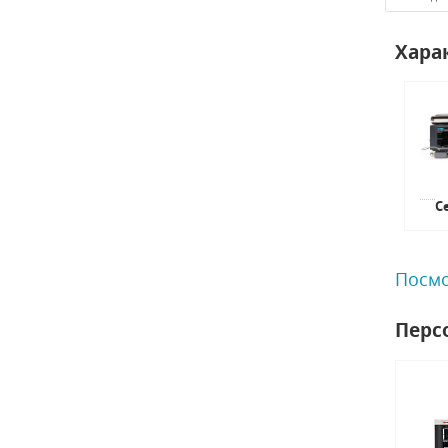
Хара
С
Посмо
Перс