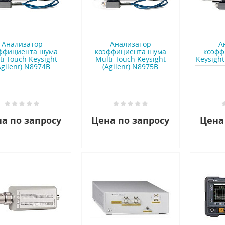
Анализатор
Анализатор
А
ффициента шума
коэффициента шума
коэфф
ti-Touch Keysight
Multi-Touch Keysight
Keysight
Agilent) N8974B
(Agilent) N8975B
а по запросу
Цена по запросу
Цена