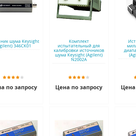
ник шума Keysight
Комплект
Ист
gilent) 346CK01
испытательный для
мил
калибровки источников
диапа
шума Keysight (Agilent)
(Ag
N2002A
а по запросу
Цена по запросу
Цена