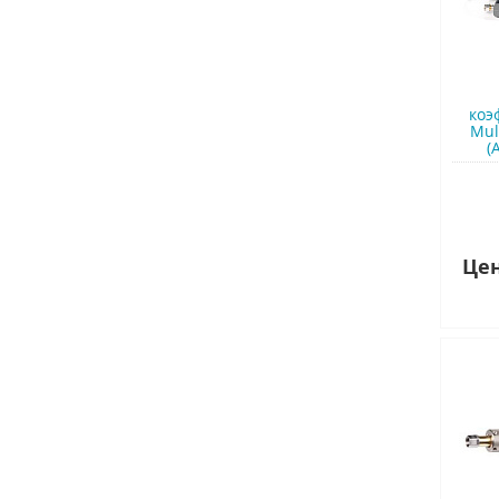
коэ
Mul
(
Цен