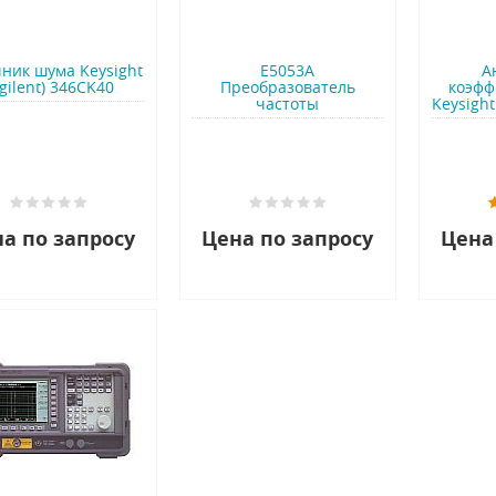
ник шума Keysight
E5053A
А
gilent) 346CK40
Преобразователь
коэфф
частоты
Keysight
а по запросу
Цена по запросу
Цена