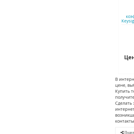
коэ
Keysig
Цен
В интерн
цене, вы
Купить т
получите
Сделать 
интернет
возникши
контакт
Подел