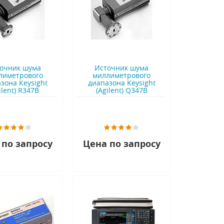
очник шума
Источник шума
лиметрового
миллиметрового
зона Keysight
диапазона Keysight
ilent) R347B
(Agilent) Q347B
 по запросу
Цена по запросу