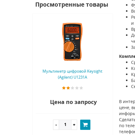
Просмотренные товары
Ф
В
Р
и
В
Д
ч
З
Компл
С
К
Мультиметр цифровой Keysight
К
(Agilent) U1231A
Б
С
Цена по запросу
В интер
цене, в
информ
Сделать
по тел
телефо