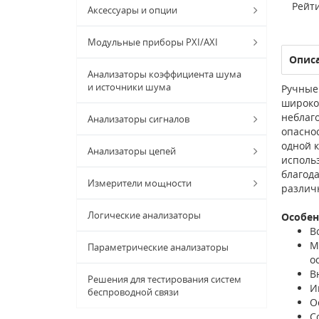
Рейти
Аксессуары и опции
Модульные приборы PXI/AXI
Опис
Анализаторы коэффициента шума
и источники шума
Ручные
широко
неблаг
Анализаторы сигналов
опасно
одной 
Анализаторы цепей
использ
благод
Измерители мощности
различ
Логические анализаторы
Особен
В
М
Параметрические анализаторы
о
В
Решения для тестирования систем
И
беспроводной связи
О
С