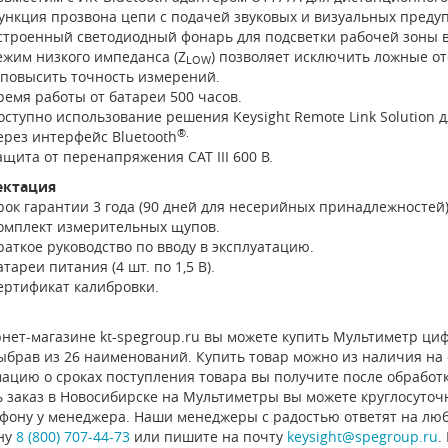
ункция прозвона цепи с подачей звуковых и визуальных преду
строенный светодиодный фонарь для подсветки рабочей зоны в
ежим низкого импеданса (Z
) позволяет исключить ложные о
LOW
 повысить точность измерений.
ремя работы от батареи 500 часов.
оступно использование решения Keysight Remote Link Solution
®.
ерез интерфейс Bluetooth
ащита от перенапряжения CAT III 600 В.
ектация
рок гарантии 3 года (90 дней для несерийных принадлежностей)
омплект измерительных щупов.
раткое руководство по вводу в эксплуатацию.
атареи питания (4 шт. по 1,5 В).
ертификат калибровки.
нет-магазине kt-spegroup.ru вы можете купить Мультиметр цифр
ыбрав из 26 наименований. Купить товар можно из наличия на ск
ацию о сроках поступления товара вы получите после обработ
 заказ в Новосибирске на Мультиметры вы можете круглосуточн
ефону у менеджера. Наши менеджеры с радостью ответят на люб
ну
8 (800) 707-44-73
или пишите на почту
keysight@spegroup.ru
.