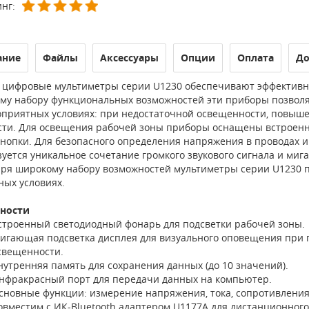
нг:
ание
Файлы
Аксессуары
Опции
Оплата
До
 цифровые мультиметры серии U1230 обеспечивают эффективну
му набору функциональных возможностей эти приборы позволя
оприятных условиях: при недостаточной освещенности, повыш
сти. Для освещения рабочей зоны приборы оснащены встроен
кнопки. Для безопасного определения напряжения в проводах 
уется уникальное сочетание громкого звукового сигнала и миг
аря широкому набору возможностей мультиметры серии U1230 
ных условиях.
ности
строенный светодиодный фонарь для подсветки рабочей зоны.
игающая подсветка дисплея для визуального оповещения при п
свещенности.
нутренняя память для сохранения данных (до 10 значений).
нфракрасный порт для передачи данных на компьютер.
сновные функции: измерение напряжения, тока, сопротивления,
овместим с ИК-Bluetooth адаптером U1177A для дистанционного