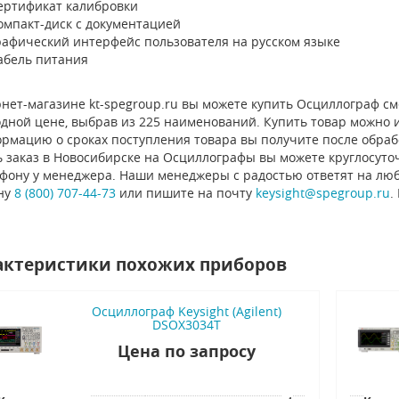
ертификат калибровки
омпакт-диск с документацией
рафический интерфейс пользователя на русском языке
абель питания
нет-магазине kt-spegroup.ru вы можете купить Осциллограф сме
дной цене, выбрав из 225 наименований. Купить товар можно из
ормацию о сроках поступления товара вы получите после обраб
 заказ в Новосибирске на Осциллографы вы можете круглосуточ
ефону у менеджера. Наши менеджеры с радостью ответят на люб
ну
8 (800) 707-44-73
или пишите на почту
keysight@spegroup.ru
.
актеристики похожих приборов
Осциллограф Keysight (Agilent)
DSOX3034T
Цена по запросу