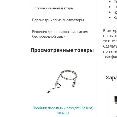
С
К
Логические анализаторы
Г
К
Параметрические анализаторы
В интер
Решения для тестирования систем
по выго
беспроводной связи
то инф
Сделать
Просмотренные товары
по тел
телефо
Хар
Пробник пассивный Keysight (Agilent)
10070D