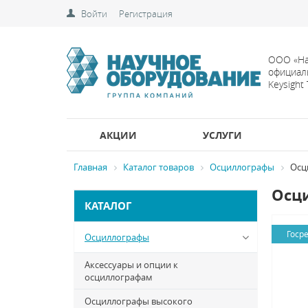
Войти
Регистрация
ООО «На
официал
Keysight
АКЦИИ
УСЛУГИ
Главная
Каталог товаров
Осциллографы
Осц
Осци
КАТАЛОГ
Госр
Осциллографы
Аксессуары и опции к
осциллографам
Осциллографы высокого