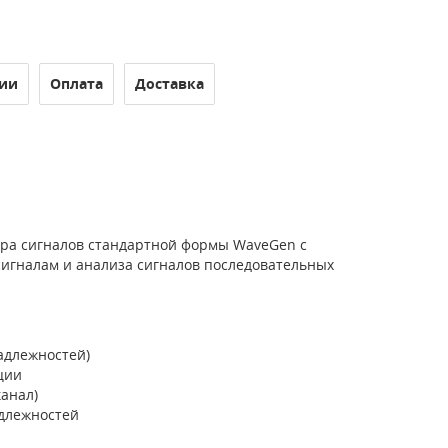
ии
Оплата
Доставка
ра сигналов стандартной формы WaveGen с
 сигналам и анализа сигналов последовательных
адлежностей)
ции
канал)
адлежностей