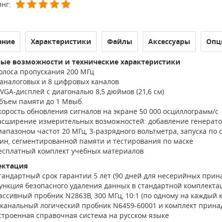
нг:
ание
Характеристики
Файлы
Аксессуары
Опц
ые возможности и технические характеристики
олоса пропускания 200 МГц
 аналоговых и 8 цифровых каналов
VGA-дисплей с диагональю 8,5 дюймов (21,6 см)
бъем памяти до 1 Мвыб.
корость обновления сигналов на экране 50 000 осциллограмм/с
асширение измерительных возможностей: добавление генерато
иапазоном частот 20 МГц, 3-разрядного вольтметра, запуска по
ин, сегментированной памяти и тестирования по маске
есплатный комплект учебных материалов
ектация
тандартный срок гарантии 5 лет (90 дней для несерийных прин
ункция безопасного удаления данных в стандартной комплекта
ассивный пробник N2863B, 300 МГц, 10:1 (по одному на каждый 
-канальный логический пробник N6459-60001 и комплект прин
строенная справочная система на русском языке