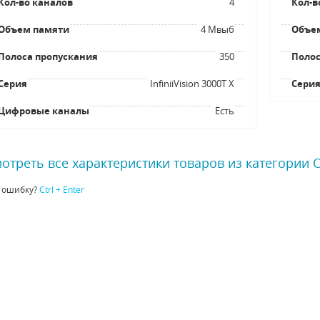
Кол-во каналов
4
Кол-в
Объем памяти
4 Мвыб
Объе
Полоса пропускания
350
Полос
Серия
InfiniiVision 3000T X
Сери
Цифровые каналы
Есть
отреть все характеристики товаров из категории
 ошибку?
Ctrl + Enter