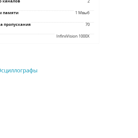
о каналов
2
м памяти
1 Мвыб
а пропускания
70
я
InfiniiVision 1000X
 Осциллографы