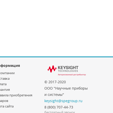
нформация
компании
ставка
© 2017-2020
лата
ООО "Научные приборы
рантия
и системы"
авила приобретения
варов
keysight@spegroup.ru
рта сайта
8 (800) 707-44-73
бесплатный звонок