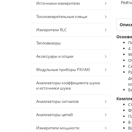
Рейти
Источники-измерители
Токоизмерительные клещи
Опис
Измерители RLC
Основн
П
Тепловизоры
4
W
Аксессуары и опции
О
С
Модульные приборы PXI/AXI
Р
д
Анализаторы коэффициента шума
ш
и источники шума
Б
Компл
Анализаторы сигналов
С
Ф
Анализаторы цепей
П
8
Измерители мощности
В