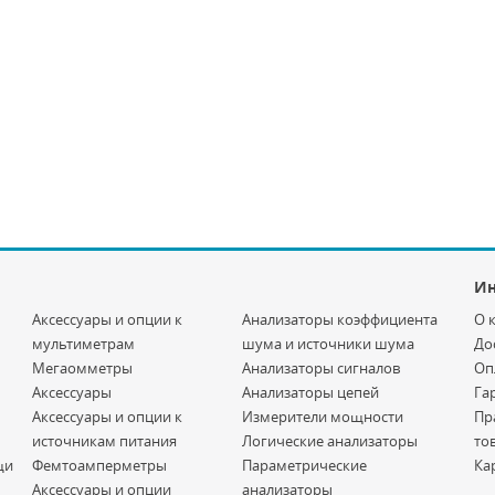
И
Аксессуары и опции к
Анализаторы коэффициента
О 
мультиметрам
шума и источники шума
До
Мегаомметры
Анализаторы сигналов
Оп
Аксессуары
Анализаторы цепей
Га
Аксессуары и опции к
Измерители мощности
Пр
источникам питания
Логические анализаторы
то
щи
Фемтоамперметры
Параметрические
Ка
Аксессуары и опции
анализаторы