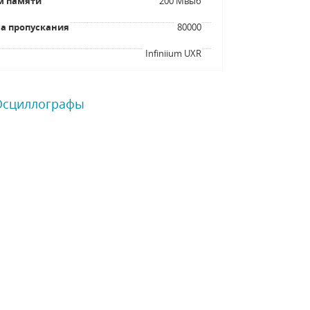
м памяти
200 Мвыб
а пропускания
80000
я
Infiniium UXR
 Осциллографы