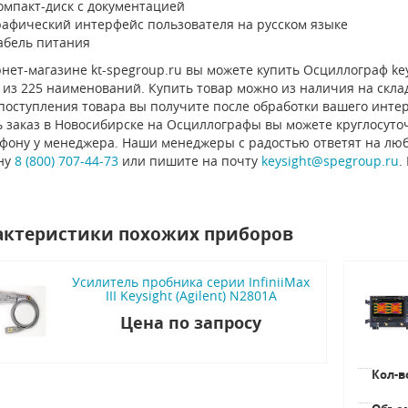
омпакт-диск с документацией
рафический интерфейс пользователя на русском языке
абель питания
нет-магазине kt-spegroup.ru вы можете купить Осциллограф keys
из 225 наименований. Купить товар можно из наличия на склад
 поступления товара вы получите после обработки вашего инте
 заказ в Новосибирске на Осциллографы вы можете круглосуточ
ефону у менеджера. Наши менеджеры с радостью ответят на люб
ну
8 (800) 707-44-73
или пишите на почту
keysight@spegroup.ru
.
актеристики похожих приборов
Усилитель пробника серии InfiniiMax
III Keysight (Agilent) N2801A
Цена по запросу
Кол-в