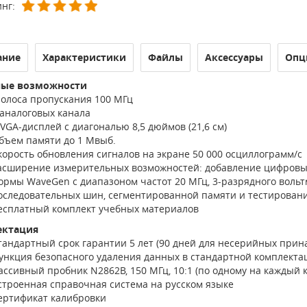
нг:
ание
Характеристики
Файлы
Аксессуары
Опц
ные возможности
олоса пропускания 100 МГц
 аналоговых канала
VGA-дисплей с диагональю 8,5 дюймов (21,6 см)
бъем памяти до 1 Мвыб.
корость обновления сигналов на экране 50 000 осциллограмм/с
асширение измерительных возможностей: добавление цифровых
ормы WaveGen с диапазоном частот 20 МГц, 3-разрядного вольтм
оследовательных шин, сегментированной памяти и тестировани
есплатный комплект учебных материалов
ектация
тандартный срок гарантии 5 лет (90 дней для несерийных прин
ункция безопасного удаления данных в стандартной комплекта
ассивный пробник N2862B, 150 МГц, 10:1 (по одному на каждый 
строенная справочная система на русском языке
ертификат калибровки