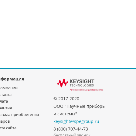
нформация
компании
ставка
© 2017-2020
лата
ООО "Научные приборы
рантия
и системы"
авила приобретения
варов
keysight@spegroup.ru
рта сайта
8 (800) 707-44-73
бесплатный звонок