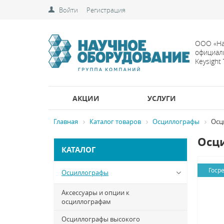
Войти
Регистрация
ООО «На
официал
Keysight
АКЦИИ
УСЛУГИ
Главная
Каталог товаров
Осциллографы
Осц
Осци
КАТАЛОГ
Госр
Осциллографы
Аксессуары и опции к
осциллографам
Осциллографы высокого