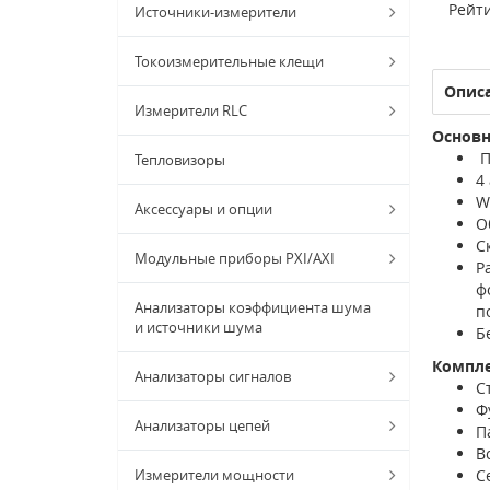
Рейти
Источники-измерители
Токоизмерительные клещи
Опис
Измерители RLC
Основ
П
Тепловизоры
4
W
Аксессуары и опции
О
С
Модульные приборы PXI/AXI
Р
ф
Анализаторы коэффициента шума
п
и источники шума
Б
Компл
Анализаторы сигналов
С
Ф
Анализаторы цепей
П
В
Измерители мощности
С