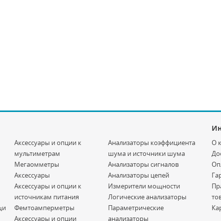
И
Аксессуары и опции к
Анализаторы коэффициента
О 
мультиметрам
шума и источники шума
До
Мегаомметры
Анализаторы сигналов
Оп
Аксессуары
Анализаторы цепей
Га
Аксессуары и опции к
Измерители мощности
Пр
источникам питания
Логические анализаторы
то
щи
Фемтоамперметры
Параметрические
Ка
Аксессуары и опции
анализаторы