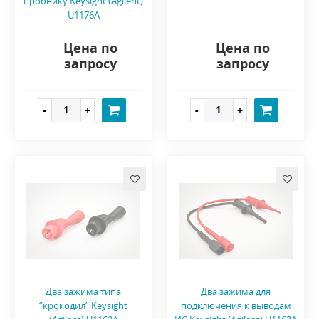
пробнику Keysight (Agilent)
U1176A
Цена по
Цена по
запросу
запросу
Два зажима типа
Два зажима для
“крокодил” Keysight
подключения к выводам