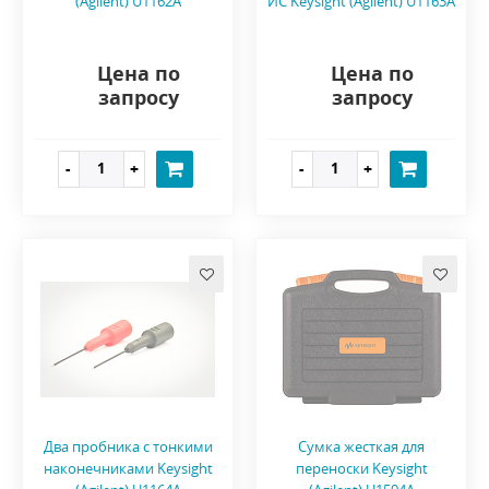
(Agilent) U1162A
ИС Keysight (Agilent) U1163A
Цена по
Цена по
запросу
запросу
Два пробника с тонкими
Сумка жесткая для
наконечниками Keysight
переноски Keysight