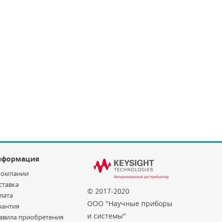
нформация
компании
ставка
© 2017-2020
лата
ООО "Научные приборы
рантия
и системы"
авила приобретения