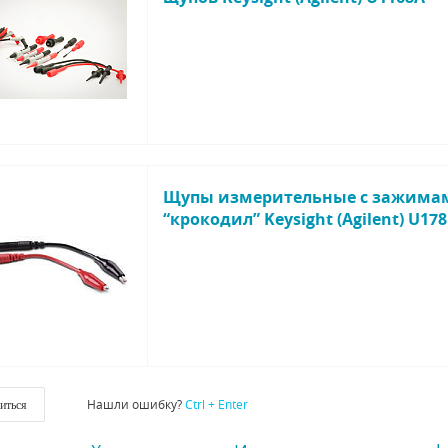
Щупы измерительные c зажима
“крокодил” Keysight (Agilent) U17
Нашли ошибку?
Ctrl + Enter
иться