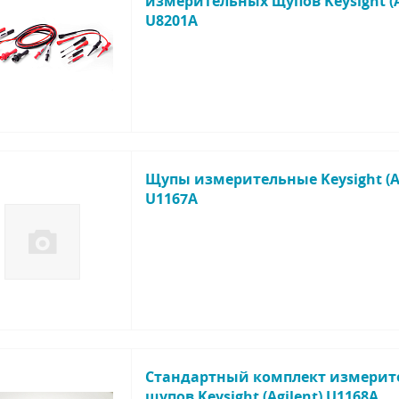
измерительных щупов Keysight (A
U8201A
Щупы измерительные Keysight (Ag
U1167A
Стандартный комплект измерит
щупов Keysight (Agilent) U1168A