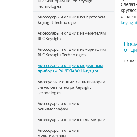
анализаторам цепей Keysight
Сделать
Technologies
круглос
ответят
Аксессуары и опции к генераторам
Keysight Technologie
keysigh
Аксессуары и опции к измерителям
RLC Keysight
Посм
опци
Аксессуары и опции к измерителям
RLC Keysight Technologies
Нашли
Аксессуары и опции к модульным
приборам PXI/PXIe/AXI Keysight
Аксесуары и опции к анализаторам
сигналов и спектра Keysight
Technologies
Аксессуары и опции к
осциллографам
Аксессуары и опции к вольтметрам
Аксессуары и опции к
мультиметрам