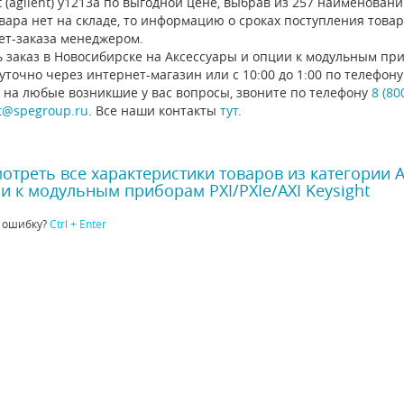
t (agilent) y1213a по выгодной цене, выбрав из 257 наименован
вара нет на складе, то информацию о сроках поступления това
ет-заказа менеджером.
 заказ в Новосибирске на Аксессуары и опции к модульным приб
уточно через интернет-магазин или с 10:00 до 1:00 по телефо
 на любые возникшие у вас вопросы, звоните по телефону
8 (80
t@spegroup.ru
. Все наши контакты
тут
.
отреть все характеристики товаров из категории 
и к модульным приборам PXI/PXIe/AXI Keysight
 ошибку?
Ctrl + Enter