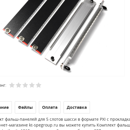
нг:
ание
Файлы
Оплата
Доставка
т фальш-панелей для 5 слотов шасси в формате PXI с проклад
нет-магазине kt-spegroup.ru вы можете купить Комплект фальш