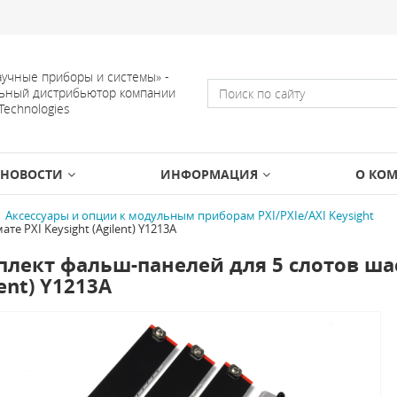
учные приборы и системы» -
ьный дистрибьютор компании
 Technologies
НОВОСТИ
ИНФОРМАЦИЯ
О КО
Аксессуары и опции к модульным приборам PXI/PXIe/AXI Keysight
е PXI Keysight (Agilent) Y1213A
лект фальш-панелей для 5 слотов шас
lent) Y1213A