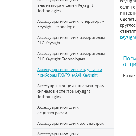
keysigh
анализаторам цепей Keysight
если то
Technologies
интерн
Сделать
Аксессуары и опции к генераторам
круглос
Keysight Technologie
ответят
keysigh
Аксессуары и опции к измерителям
RLC Keysight
Аксессуары и опции к измерителям
Посм
RLC Keysight Technologies
опци
Аксессуары и опции к модульным
приборам PXI/PXIe/AXI Keysight
Нашли
Аксесуары и опции к анализаторам
сигналов и спектра Keysight
Technologies
Аксессуары и опции к
осциллографам
Аксессуары и опции к вольтметрам
Аксессуары и опции к