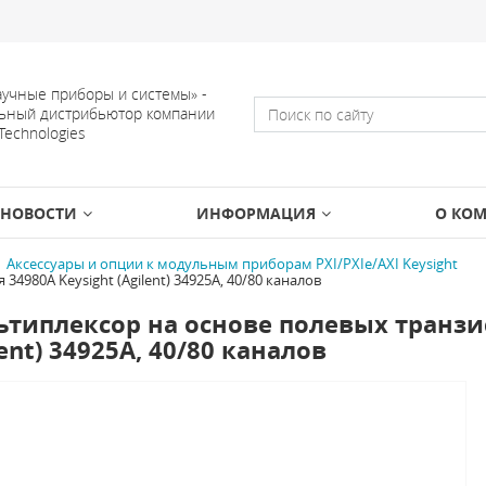
учные приборы и системы» -
ьный дистрибьютор компании
 Technologies
НОВОСТИ
ИНФОРМАЦИЯ
О КО
Аксессуары и опции к модульным приборам PXI/PXIe/AXI Keysight
4980A Keysight (Agilent) 34925A, 40/80 каналов
типлексор на основе полевых транзис
lent) 34925A, 40/80 каналов