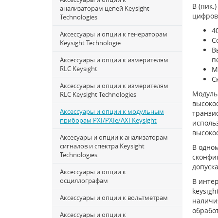
В (пик.
анализаторам цепей Keysight
цифров
Technologies
4
Аксессуары и опции к генераторам
С
Keysight Technologie
В
п
Аксессуары и опции к измерителям
RLC Keysight
М
С
Аксессуары и опции к измерителям
Модуль
RLC Keysight Technologies
высоко
Аксессуары и опции к модульным
транзис
приборам PXI/PXIe/AXI Keysight
исполь
высоко
Аксесуары и опции к анализаторам
сигналов и спектра Keysight
В одном
Technologies
сконфи
допуск
Аксессуары и опции к
осциллографам
В интер
keysigh
Аксессуары и опции к вольтметрам
наличия
обрабо
Аксессуары и опции к