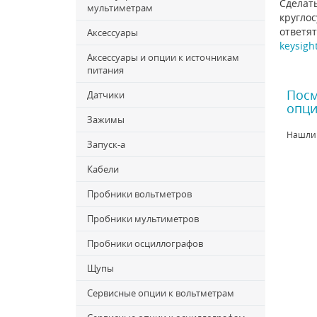
Сделать
мультиметрам
круглос
ответят
Аксессуары
keysigh
Аксессуары и опции к источникам
питания
Посм
Датчики
опци
Зажимы
Нашли
Запуск-a
Кабели
Пробники вольтметров
Пробники мультиметров
Пробники осциллографов
Щупы
Сервисные опции к вольтметрам