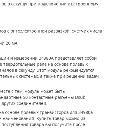
налов в секунду при подключении к встроенному
ов с оптоэлектронной развязкой, счетчик числа
ии 20 мА
ации и измерений 34980A представляет собой
е твердотельные реле на основе полевых
аналов в секунду. Этот модуль рекомендуется
ельных системах, а также при решении задач
есте с тем, модуль может быть
тандартные 50-контактные разъемы Dsub
 других соединителей.
на основе полевых транзисторов для 34980a
257 наименований. Купить товар можно из
х поступления товара вы получите после