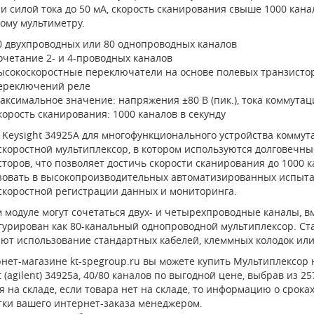
) и силой тока до 50 мА, скорость сканирования свыше 1000 ка
ому мультиметру.
0 двухпроводных или 80 однопроводных каналов
очетание 2- и 4-проводных каналов
ысокоскоростные переключатели на основе полевых транзистор
ереключений реле
аксимальное значение: напряжения ±80 В (пик.), тока коммутац
корость сканирования: 1000 каналов в секунду
 Keysight 34925A для многофункционального устройства коммут
скоростной мультиплексор, в котором используются долговечны
торов, что позволяет достичь скорости сканирования до 1000 к
зовать в высокопроизводительных автоматизированных испытат
скоростной регистрации данных и мониторинга.
 модуле могут сочетаться двух- и четырехпроводные каналы, вм
гурирован как 80-канальный однопроводной мультиплексор. С
ают использование стандартных кабелей, клеммных колодок или
нет-магазине kt-spegroup.ru вы можете купить Мультиплексор 
t (agilent) 34925a, 40/80 каналов по выгодной цене, выбрав из 
 на складе, если товара нет на складе, то информацию о срока
тки вашего интернет-заказа менеджером.