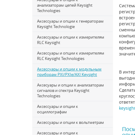
анализаторам цепей Keysight
Систем
Technologies
регистр
встрое
Аксессуары и опции к генераторам
регистр
Keysight Technologie
сменны
компьют
Аксессуары и опции к измерителям
конфиг
RLC Keysight
времен
Аксессуары и опции к измерителям
значит
RLC Keysight Technologies
Аксессуары и опции к модульным
В интер
приборам PXI/PXIe/AXI Keysight
выгодно
информ
Аксесуары и опции к анализаторам
Сделать
сигналов и спектра Keysight
Technologies
круглос
ответят
Аксессуары и опции к
keysigh
осциллографам
Аксессуары и опции к вольтметрам
Посм
Аксессуары и опции к
опци