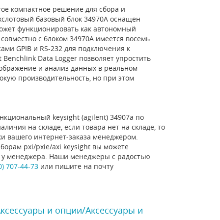
ое компактное решение для сбора и
ехслотовый базовый блок 34970A оснащен
ожет функционировать как автономный
 совместно с блоком 34970A имеется восемь
ми GPIB и RS-232 для подключения к
Benchlink Data Logger позволяет упростить
тображение и анализ данных в реальном
окую производительность, но при этом
кциональный keysight (agilent) 34907a по
личия на складе, если товара нет на складе, то
ки вашего интернет-заказа менеджером.
орам pxi/pxie/axi keysight вы можете
ну у менеджера. Наши менеджеры с радостью
0) 707-44-73
или пишите на почту
Аксессуары и опции/Аксессуары и