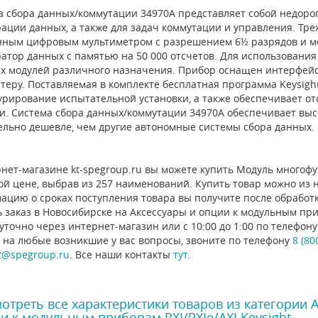
а сбора данных/коммутации 34970A представляет собой недорог
ации данных, а также для задач коммутации и управления. Тр
нным цифровым мультиметром с разрешением 6½ разрядов и м
атор данных с памятью на 50 000 отсчетов. Для использования
х модулей различного назначения. Прибор оснащен интерфейса
еру. Поставляемая в комплекте бесплатная программа Keysight 
урирование испытательной установки, а также обеспечивает о
и. Система сбора данных/коммутации 34970A обеспечивает выс
ельно дешевле, чем другие автономные системы сбора данных.
нет-магазине kt-spegroup.ru вы можете купить Модуль многофун
й цене, выбрав из 257 наименований. Купить товар можно из на
ацию о сроках поступления товара вы получите после обработ
 заказ в Новосибирске на Аксессуары и опции к модульным приб
уточно через интернет-магазин или с 10:00 до 1:00 по телефо
 на любые возникшие у вас вопросы, звоните по телефону
8 (80
t@spegroup.ru
. Все наши контакты
тут
.
отреть все характеристики товаров из категории 
и к модульным приборам PXI/PXIe/AXI Keysight