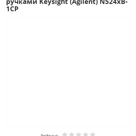
ручками Keysight (Agilent) N524xB-
1CP
Рейтинг: