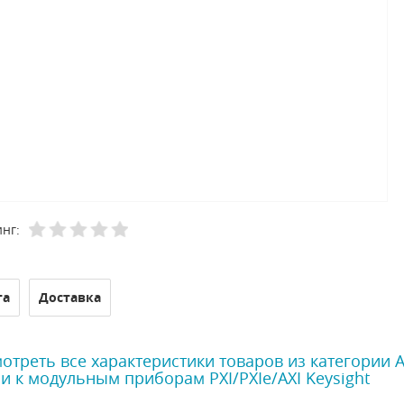
нг:
та
Доставка
отреть все характеристики товаров из категории 
и к модульным приборам PXI/PXIe/AXI Keysight