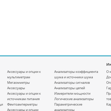
И
Аксессуары и опции к
Анализаторы коэффициента
О 
мультиметрам
шума и источники шума
До
Мегаомметры
Анализаторы сигналов
Оп
Аксессуары
Анализаторы цепей
Га
Аксессуары и опции к
Измерители мощности
Пр
источникам питания
Логические анализаторы
то
щи
Фемтоамперметры
Параметрические
Ка
Аксессуары и опции
анализаторы