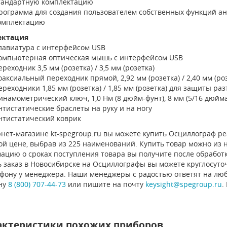
тандартную комплектацию
рограмма для создания пользователем собственных функций ана
омплектацию
ектация
лавиатура с интерфейсом USB
омпьютерная оптическая мышь с интерфейсом USB
ереходник 3,5 мм (розетка) / 3,5 мм (розетка)
оаксиальный переходник прямой, 2,92 мм (розетка) / 2,40 мм (розе
ереходники 1,85 мм (розетка) / 1,85 мм (розетка) для защиты ра
инамометрический ключ, 1,0 Нм (8 дюйм-фунт), 8 мм (5/16 дюйма
нтистатические браслеты на руку и на ногу
нтистатический коврик
нет-магазине kt-spegroup.ru вы можете купить Осциллограф реал
й цене, выбрав из 225 наименований. Купить товар можно из на
ацию о сроках поступления товара вы получите после обработ
 заказ в Новосибирске на Осциллографы вы можете круглосуточ
ефону у менеджера. Наши менеджеры с радостью ответят на люб
ну
8 (800) 707-44-73
или пишите на почту
keysight@spegroup.ru
.
актеристики похожих приборов