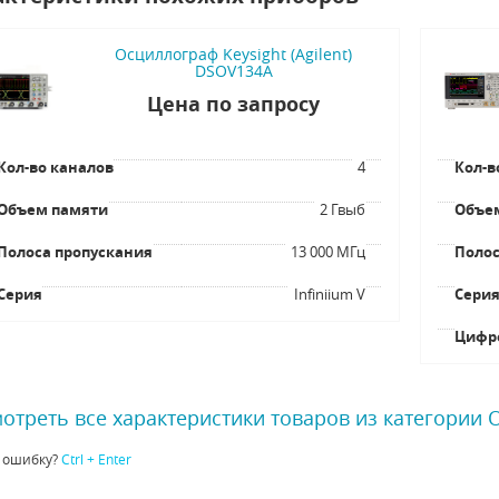
Осциллограф Keysight (Agilent)
DSOV134A
Цена по запросу
Кол-во каналов
4
Кол-в
Объем памяти
2 Гвыб
Объе
Полоса пропускания
13 000 МГц
Полос
Серия
Infiniium V
Сери
Цифр
отреть все характеристики товаров из категории
 ошибку?
Ctrl + Enter