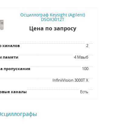
Осциллограф Keysight (Agilent)
DSOX3012T
Цена по запросу
о каналов
2
м памяти
4 Мвыб
а пропускания
100
я
InfiniiVision 3000T X
овые каналы
Есть
 Осциллографы