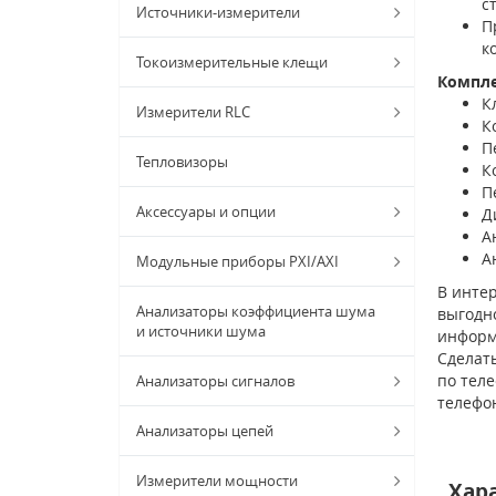
с
Источники-измерители
П
к
Токоизмерительные клещи
Компл
К
Измерители RLC
К
П
Тепловизоры
К
П
Аксессуары и опции
Д
А
А
Модульные приборы PXI/AXI
В интер
Анализаторы коэффициента шума
выгодно
и источники шума
информ
Сделать
по тел
Анализаторы сигналов
телефо
Анализаторы цепей
Измерители мощности
Хар