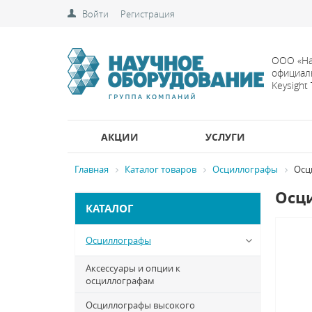
Войти
Регистрация
ООО «На
официал
Keysight
АКЦИИ
УСЛУГИ
Главная
Каталог товаров
Осциллографы
Осц
Осци
КАТАЛОГ
Осциллографы
Аксессуары и опции к
осциллографам
Осциллографы высокого