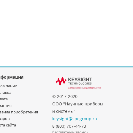
нформация
компании
ставка
© 2017-2020
лата
ООО "Научные приборы
рантия
и системы"
авила приобретения
варов
keysight@spegroup.ru
рта сайта
8 (800) 707-44-73
бесплатный звонок