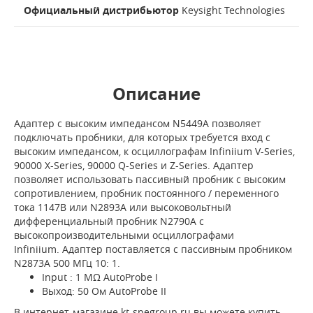
Официальный дистрибьютор
Keysight Technologies
Описание
Адаптер с высоким импедансом N5449A позволяет
подключать пробники, для которых требуется вход с
высоким импедансом, к осциллографам Infiniium V-Series,
90000 X-Series, 90000 Q-Series и Z-Series. Адаптер
позволяет использовать пассивный пробник с высоким
сопротивлением, пробник постоянного / переменного
тока 1147B или N2893A или высоковольтный
дифференциальный пробник N2790A с
высокопроизводительными осциллографами
Infiniium. Адаптер поставляется с пассивным пробником
N2873A 500 МГц 10: 1.
Input : 1 MΩ AutoProbe I
Выход: 50 Ом AutoProbe II
В интернет-магазине kt-spegroup.ru вы можете купить