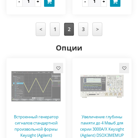
<
1
2
3
>
Опции
Встроенный генератор
Увеличение глубины
сигналов стандартной
памяти до 4 Mвыб для
произвольной формы
серии 3000A/X Keysight
Keysight (Agilent)
(Agilent) DSOX3MEMUP