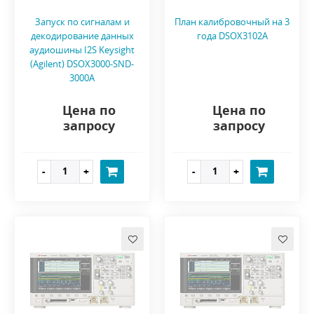
Запуск по сигналам и
План калибровочный на 3
декодирование данных
года DSOX3102A
аудиошины I2S Keysight
(Agilent) DSOX3000-SND-
3000A
Цена по
Цена по
запросу
запросу