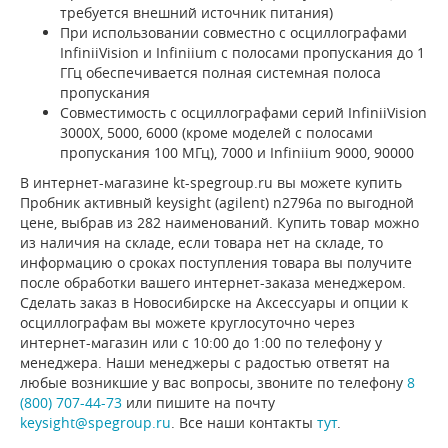
требуется внешний источник питания)
При использовании совместно с осциллографами
InfiniiVision и Infiniium с полосами пропускания до 1
ГГц обеспечивается полная системная полоса
пропускания
Совместимость с осциллографами серий InfiniiVision
3000X, 5000, 6000 (кроме моделей с полосами
пропускания 100 МГц), 7000 и Infiniium 9000, 90000
В интернет-магазине kt-spegroup.ru вы можете купить
Пробник активный keysight (agilent) n2796a по выгодной
цене, выбрав из 282 наименований. Купить товар можно
из наличия на складе, если товара нет на складе, то
информацию о сроках поступления товара вы получите
после обработки вашего интернет-заказа менеджером.
Сделать заказ в Новосибирске на Аксессуары и опции к
осциллографам вы можете круглосуточно через
интернет-магазин или с 10:00 до 1:00 по телефону у
менеджера. Наши менеджеры с радостью ответят на
любые возникшие у вас вопросы, звоните по телефону
8
(800) 707-44-73
или пишите на почту
keysight@spegroup.ru
. Все наши контакты
тут
.