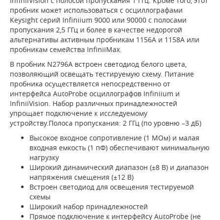
InfiniiVision с полосой пропускания 1 ГГц. Кроме того, этот
пробник может использоваться с осциллографами
Keysight серий Infiniium 9000 или 90000 с полосами
пропускания 2,5 ГГц и более в качестве недорогой
альтернативы активным пробникам 1156A и 1158A или
пробникам семейства InfiniiMax.
В пробник N2796A встроен светодиод белого цвета,
позволяющий освещать тестируемую схему. Питание
пробника осуществляется непосредственно от
интерфейса AutoProbe осциллографов Infiniium и
InfiniiVision. Набор различных принадлежностей
упрощает подключение к исследуемому
устройству.Полоса пропускания: 2 ГГц (по уровню –3 дБ)
Высокое входное сопротивление (1 МОм) и малая
входная емкость (1 пФ) обеспечивают минимальную
нагрузку
Широкий динамический диапазон (±8 В) и диапазон
напряжения смещения (±12 В)
Встроен светодиод для освещения тестируемой
схемы
Широкий набор принадлежностей
Прямое подключение к интерфейсу AutoProbe (не