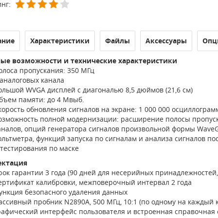
нг:
ание
Характеристики
Файлы
Аксессуары
Опц
ые возможности и технические характеристики
олоса пропускания: 350 МГц
 аналоговых канала
ольшой WVGA дисплей с диагональю 8,5 дюймов (21,6 см)
бъем памяти: до 4 Мвыб.
корость обновления сигналов на экране: 1 000 000 осциллограм
озможность полной модернизации: расширение полосы пропуск
аналов, опций генератора сигналов произвольной формы WaveGe
ольтметра, функций запуска по сигналам и анализа сигналов п
 тестирования по маске
ектация
рок гарантии 3 года (90 дней для несерийных принадлежностей, 
ертификат калибровки, межповерочный интервал 2 года
ункция безопасного удаления данных
ассивный пробник N2890A, 500 МГц, 10:1 (по одному на каждый 
рафический интерфейс пользователя и встроенная справочная с