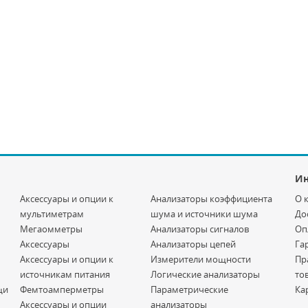
И
Аксессуары и опции к
Анализаторы коэффициента
О 
мультиметрам
шума и источники шума
До
Мегаомметры
Анализаторы сигналов
Оп
Аксессуары
Анализаторы цепей
Га
Аксессуары и опции к
Измерители мощности
Пр
источникам питания
Логические анализаторы
то
щи
Фемтоамперметры
Параметрические
Ка
Аксессуары и опции
анализаторы