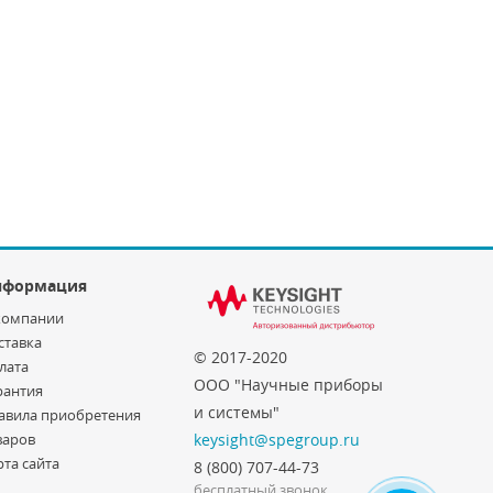
нформация
компании
ставка
© 2017-2020
лата
ООО "Научные приборы
рантия
и системы"
авила приобретения
варов
keysight@spegroup.ru
рта сайта
8 (800) 707-44-73
бесплатный звонок