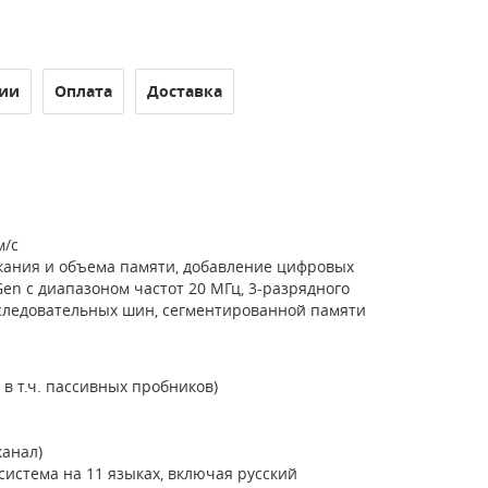
ии
Оплата
Доставка
м/с
ания и объема памяти, добавление цифровых
n с диапазоном частот 20 МГц, 3-разрядного
оследовательных шин, сегментированной памяти
в т.ч. пассивных пробников)
канал)
истема на 11 языках, включая русский