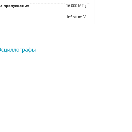
а пропускания
16 000 МГц
я
Infiniium V
 Осциллографы