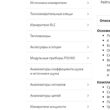
Рейти
Источники-измерители
Токоизмерительные клещи
Опис
Измерители RLC
Основн
П
Тепловизоры
4
Б
Аксессуары и опции
О
С
Модульные приборы PXI/AXI
В
к
Анализаторы коэффициента шума
в
и источники шума
и
Компл
Анализаторы сигналов
С
С
Анализаторы цепей
Ф
П
Измерители мощности
Г