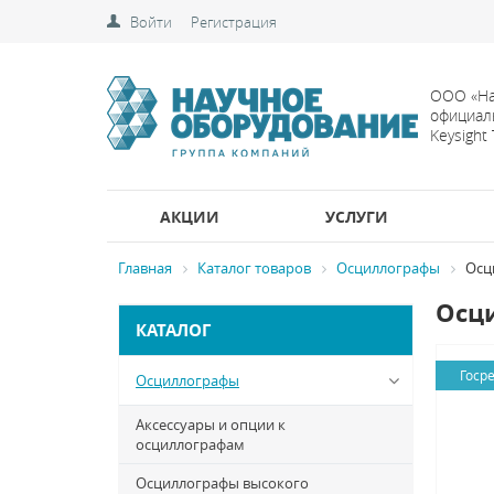
Войти
Регистрация
ООО «На
официал
Keysight
АКЦИИ
УСЛУГИ
Главная
Каталог товаров
Осциллографы
Осц
Осци
КАТАЛОГ
Госр
Осциллографы
Аксессуары и опции к
осциллографам
Осциллографы высокого