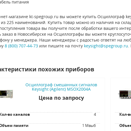
абель питания
нет-магазине kt-spegroup.ru вы можете купить Осциллограф keys
из 225 наименований. Купить товар можно из наличия на склад
 поступления товара вы получите после обработки вашего инте
 заказ в Новосибирске на Осциллографы вы можете круглосуточ
ефону у менеджера. Наши менеджеры с радостью ответят на люб
ну
8 (800) 707-44-73
или пишите на почту
keysight@spegroup.ru
.
актеристики похожих приборов
Осциллограф смешанных сигналов
Keysight (Agilent) MSOX2004A
Цена по запросу
Кол-во каналов
4
Кол-в
Объем памяти
1 Мвыб
Объе