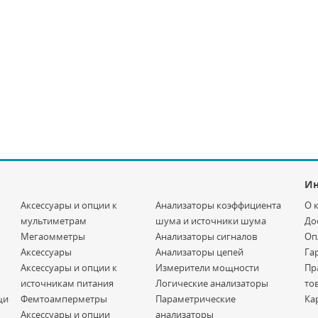
И
Аксессуары и опции к
Анализаторы коэффициента
О 
мультиметрам
шума и источники шума
До
Мегаомметры
Анализаторы сигналов
Оп
Аксессуары
Анализаторы цепей
Га
Аксессуары и опции к
Измерители мощности
Пр
источникам питания
Логические анализаторы
то
щи
Фемтоамперметры
Параметрические
Ка
Аксессуары и опции
анализаторы