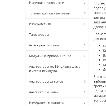
Источники-измерители
плотно
подпру
Изолир
Токоизмерительные клещи
замыка
заземл
Измерители RLC
Дополн
Совмест
Тепловизоры
для исп
Аксессуары и опции
П
К
В
Модульные приборы PXI/AXI
В
М
Анализаторы коэффициента шума
Д
и источники шума
В интер
выбрав 
Анализаторы сигналов
сроках
Сделать
Анализаторы цепей
магазин
вопрос
Измерители мощности