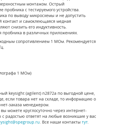
оверхностным монтажом. Острый
 пробника c тестируемого устройства.
ка по выводу микросхемы и не допустить
 контакт и самоклеющаяся медная
яют снизить его индуктивность.
 пробника в различных приложениях.
 с входным сопротивлением 1 МОм. Рекомендуется
ц.
лографа 1 МОм)
й keysight (agilent) n2872a по выгодной цене,
е, если товара нет на складе, то информацию о
рнет-заказа менеджером.
 вы можете круглосуточно через интернет-
ы с радостью ответят на любые возникшие у вас
eysight@spegroup.ru
. Все наши контакты
тут
.