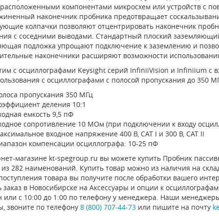
 расположенными компонентами микросхем или устройств с п
жиненный наконечник пробника предотвращает соскальзывание
ующие колпачки позволяют отцентрировать наконечник пробни
ния с соседними выводами. Стандартный плоский заземляющий
яющая подложка упрощают подключение к заземлению и позвол
ительные наконечники расширяют возможности использования
им с осциллографами Keysight серий InfiniiVision и Infiniium
ользования с осциллографами с полосой пропускания до 350 МГ
олоса пропускания 350 МГц
оэффициент деления 10:1
ходная емкость 9,5 пФ
ходное сопротивление 10 МОм (при подключении к входу осцил
аксимальное входное напряжение 400 В, CAT I и 300 В, CAT II
иапазон компенсации осциллографа: 10-25 пФ
нет-магазине kt-spegroup.ru вы можете купить Пробник пассивны
из 282 наименований. Купить товар можно из наличия на склад
 поступления товара вы получите после обработки вашего инте
 заказ в Новосибирске на Аксессуары и опции к осциллографам
 или с 10:00 до 1:00 по телефону у менеджера. Наши менеджер
ы, звоните по телефону
8 (800) 707-44-73
или пишите на почту
k