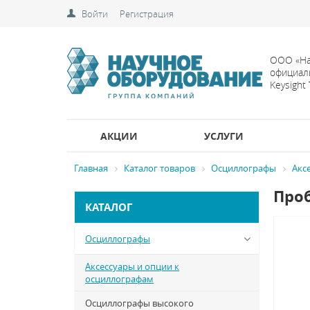
Войти
Регистрация
ООО «На
официал
Keysight
АКЦИИ
УСЛУГИ
Главная
Каталог товаров
Осциллографы
Акс
Проб
КАТАЛОГ
Осциллографы
Аксессуары и опции к
осциллографам
Осциллографы высокого