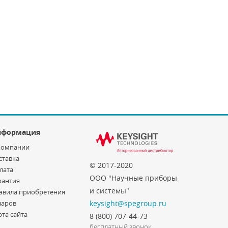
нформация
компании
ставка
© 2017-2020
лата
ООО "Научные приборы
рантия
и системы"
авила приобретения
варов
keysight@spegroup.ru
рта сайта
8 (800) 707-44-73
бесплатный звонок