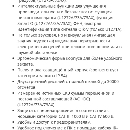
градусов) (U1273A/73AX).
Интеллектуальные функции для улучшения
производительности и безопасности: функция
низкого импеданса (U1272A/73A/73AX), функция
Smart Ω (U1272A/73A/73AX), ФНЧ, быстрая
идентификация типа сигнала Qik-V (только U1271A).
Не только звуковая, но и визуальная (мигающая
задняя подсветка) индикация неразрывности
электрических цепей при плохом освещении или в
шумной обстановке.
Эргономическая форма корпуса для более удобного
захвата.
Пыле- и влагозащищённый корпус (соответствует
категории защиты IP 54).
Двухстрочный дисплей с полной шкалой до 30000
отсчетов.
Измерение истинных СКЗ суммы переменной и
постоянной составляющей (AC +DC)
(U1272A/73A/73AX).
Защита от перенапряжения в соответствии с
нормами категории САТ III 1000 В и САТ IV 600 В.
Удобный доступ к предохранителям.
Удобное подключение к ПК с помощью кабеля IR-