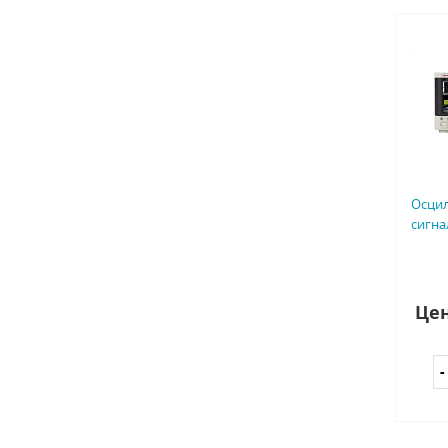
Осци
сигнал
Цен