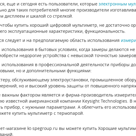
ся, еще и сегодня есть пользователи, которые
электронным мул
ьно для таких потребителей многие производители изготавли
 дисплеем и шкалой со стрелкой.
 чтобы купить хороший цифровой мультиметр, не достаточно о
его эксплуатационные характеристики, функциональность.
я следует и на предполагаемую область использования
измери
 использования в бытовых условиях, когда замеры делаются не
обрести недорогие устройства с невысокой точностью замеров
 использования в профессиональной деятельности приборы до
зовыми, но и дополнительными функциями:
теру, обслуживающему электроустановки, промышленное обору
мерений, но и высокий уровень защиты от повышенного напря
 важным фактором является и фирма-производитель измерите
ю известной американской компании Keysight Technologies. В 
ь прибор, с нужными параметрами. А облегчить его использо
ожете купить мультиметр с термопарой.
ет-магазине kt-spegroup.ru вы можете купить Хорошие мульти
ваний.