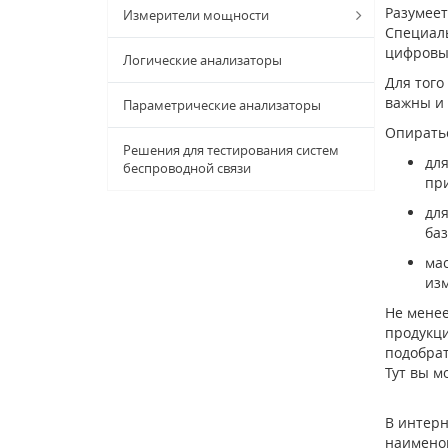
Разумеет
Измерители мощности
Специал
цифровым
Логические анализаторы
Для того
важны и 
Параметрические анализаторы
Опиратьс
Решения для тестирования систем
для
беспроводной связи
при
для
ба
мас
из
Не менее
продукци
подобрат
Тут вы м
В интерн
наимено