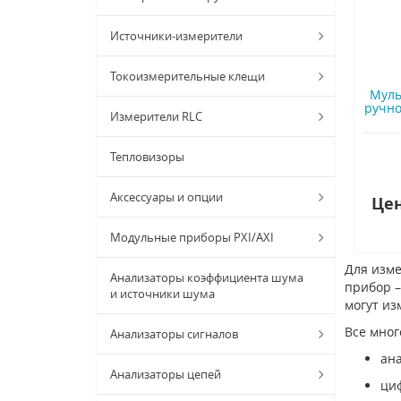
Источники-измерители
Токоизмерительные клещи
Муль
ручной
Измерители RLC
Тепловизоры
Аксессуары и опции
Цен
Модульные приборы PXI/AXI
Для изме
Анализаторы коэффициента шума
прибор –
и источники шума
могут из
Все мног
Анализаторы сигналов
ана
Анализаторы цепей
циф