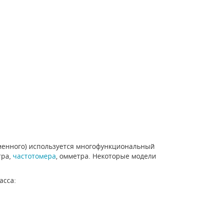
менного) используется многофункциональный
тра,
частотомера
, омметра. Некоторые модели
асса: