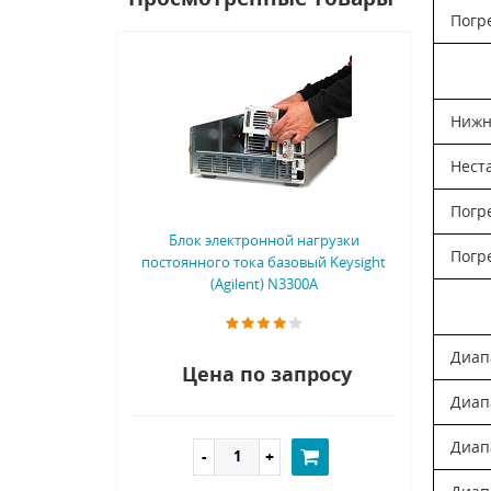
Погр
Нижн
Нест
Погр
Блок электронной нагрузки
Погр
постоянного тока базовый Keysight
(Agilent) N3300A
Диап
Цена по запросу
Диап
Диап