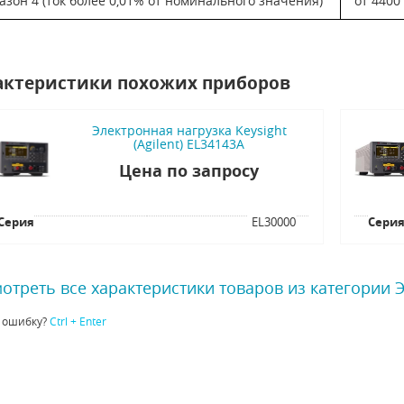
азон 4 (ток более 0,01% от номинального значения)
от 4400
актеристики похожих приборов
Электронная нагрузка Keysight
(Agilent) EL34143A
Цена по запросу
Серия
EL30000
Сери
отреть все характеристики товаров из категории 
 ошибку?
Ctrl + Enter