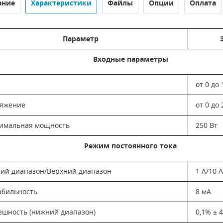
ание
Характеристики
Файлы
Опции
Оплата
Параметр
Входные параметры
от 0 до
яжение
от 0 до
имальная мощность
250 Вт
Режим постоянного тока
ий диапазон/Верхний диапазон
1 А/10 
абильность
8 мА
ешность (нижний диапазон)
0,1% ± 