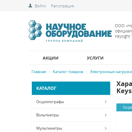
Войти
Регистрация
ООО «На
официал
Keysight
АКЦИИ
УСЛУГИ
Главная
Каталог товаров
Электронные нагрузк
Хара
КАТАЛОГ
Keys
Осциллографы
Госр
Вольтметры
Мультиметры