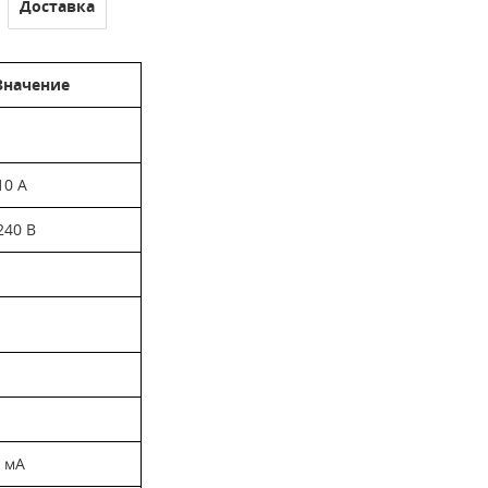
Доставка
Значение
 10 А
 240 В
А
4 мА