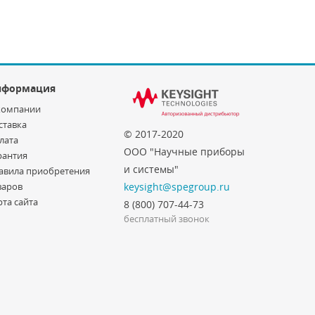
нформация
компании
ставка
© 2017-2020
лата
ООО "Научные приборы
рантия
и системы"
авила приобретения
варов
keysight@spegroup.ru
рта сайта
8 (800) 707-44-73
бесплатный звонок