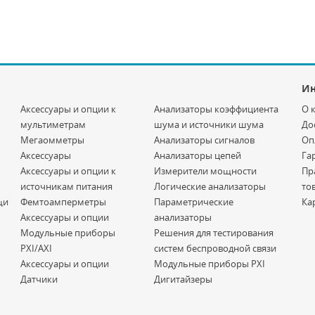
И
Аксессуары и опции к
Анализаторы коэффициента
О 
мультиметрам
шума и источники шума
До
Мегаомметры
Анализаторы сигналов
Оп
Аксессуары
Анализаторы цепей
Га
Аксессуары и опции к
Измерители мощности
Пр
источникам питания
Логические анализаторы
то
щи
Фемтоамперметры
Параметрические
Ка
Аксессуары и опции
анализаторы
Модульные приборы
Решения для тестирования
PXI/AXI
систем беспроводной связи
Аксессуары и опции
Модульные приборы PXI
Датчики
Дигитайзеры