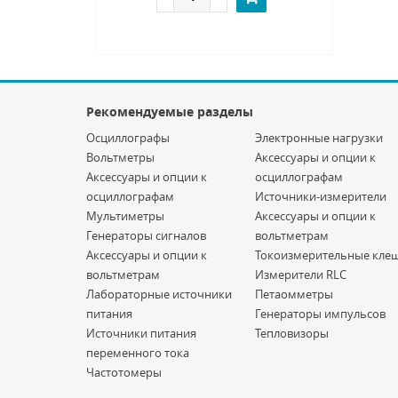
Рекомендуемые разделы
Осциллографы
Электронные нагрузки
Вольтметры
Аксессуары и опции к
Аксессуары и опции к
осциллографам
осциллографам
Источники-измерители
Мультиметры
Аксессуары и опции к
Генераторы сигналов
вольтметрам
Аксессуары и опции к
Токоизмерительные кле
вольтметрам
Измерители RLC
Лабораторные источники
Петаомметры
питания
Генераторы импульсов
Источники питания
Тепловизоры
переменного тока
Частотомеры