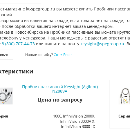
ет-магазине kt-spegroup.ru вы можете купить Пробники пассив
ваний.
овар можно из наличия на складе, если товара нет на складе, 
 после обработки вашего интернет-заказа менеджером.
заказ в Новосибирске на Пробники пассивные вы можете кругло
 телефону у менеджера. Наши менеджеры с радостью ответят на
у
8 (800) 707-44-73
или пишите на почту
keysight@spegroup.ru
. 
Нашли ошибку?
Ctrl + Enter
иться
ктеристики
Пробник пассивный Keysight (Agilent)
N2889A
Цена по запросу
ерия
1000, InfiniiVision 2000X,
Сери
InfiniiVision 3000A X,
InfiniiVision 3000T X