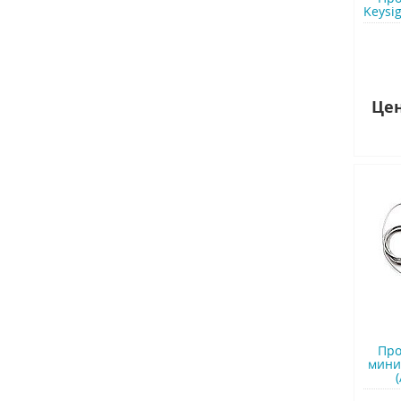
Keysig
Цен
Про
мини