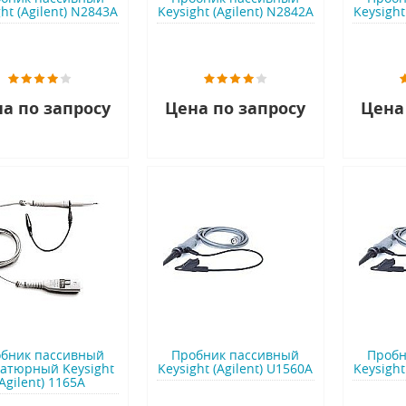
ht (Agilent) N2843A
Keysight (Agilent) N2842A
Keysight
а по запросу
Цена по запросу
Цена
бник пассивный
Пробник пассивный
Пробн
атюрный Keysight
Keysight (Agilent) U1560A
Keysight
(Agilent) 1165A