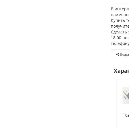
В интерн
наимено
Купить т
получите
Сделать 
18:00 по
телефон
Подел
Хара
С