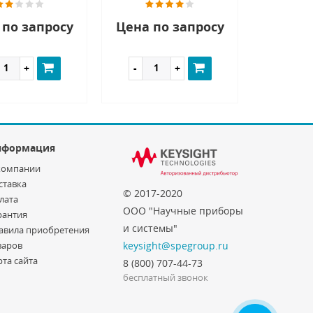
 по запросу
Цена по запросу
нформация
компании
ставка
© 2017-2020
лата
ООО "Научные приборы
рантия
и системы"
авила приобретения
варов
keysight@spegroup.ru
рта сайта
8 (800) 707-44-73
бесплатный звонок