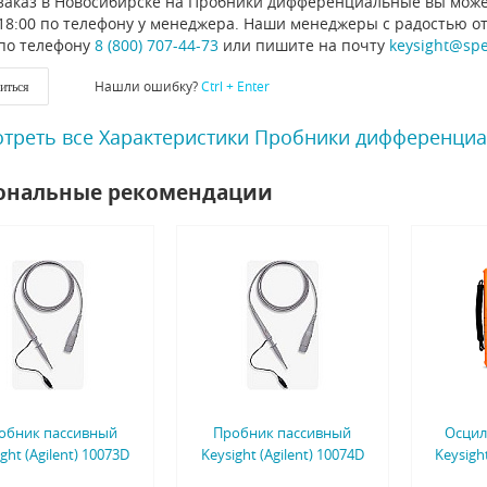
заказ в Новосибирске на Пробники дифференциальные вы может
 18:00 по телефону у менеджера. Наши менеджеры с радостью о
по телефону
8 (800) 707-44-73
или пишите на почту
keysight@sp
Нашли ошибку?
Ctrl + Enter
иться
треть все Характеристики Пробники дифференциал
ональные рекомендации
обник пассивный
Пробник пассивный
Осцил
ght (Agilent) 10073D
Keysight (Agilent) 10074D
Keysigh