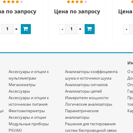
а по запросу
Цена по запросу
Цена
И
Аксессуары и опции к
Анализаторы коэффициента
О 
мультиметрам
шума и источники шума
До
Мегаомметры
Анализаторы сигналов
Оп
Аксессуары
Анализаторы цепей
Га
Аксессуары и опции к
Измерители мощности
Пр
источникам питания
Логические анализаторы
то
щи
Фемтоамперметры
Параметрические
Ка
Аксессуары и опции
анализаторы
Модульные приборы
Решения для тестирования
PXI/AXI
систем беспроводной связи