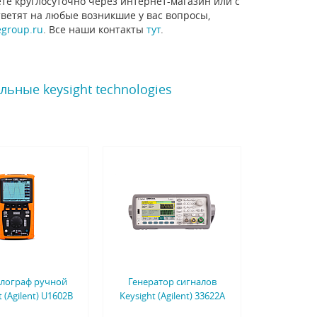
е круглосуточно через интернет-магазин или с
тветят на любые возникшие у вас вопросы,
egroup.ru
. Все наши контакты
тут
.
ьные keysight technologies
лограф ручной
Генератор сигналов
t (Agilent) U1602B
Keysight (Agilent) 33622A