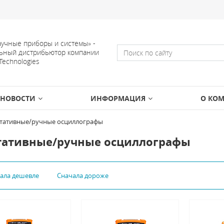
учные приборы и системы» -
ьный дистрибьютор компании
 Technologies
НОВОСТИ
ИНФОРМАЦИЯ
О КО
тативные/ручные осциллографы
тативные/ручные осциллографы
чала дешевле
Сначала дороже