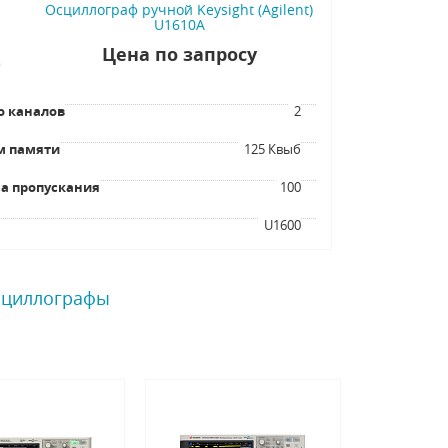
Осциллограф ручной Keysight (Agilent)
U1610A
Цена по запросу
о каналов
2
м памяти
125 Квыб
а пропускания
100
я
U1600
сциллографы