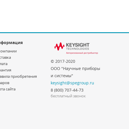
нформация
компании
ставка
© 2017-2020
лата
ООО "Научные приборы
рантия
и системы"
авила приобретения
варов
keysight@spegroup.ru
рта сайта
8 (800) 707-44-73
бесплатный звонок