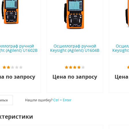
иллограф ручной
Осциллограф ручной
Осцил
ht (Agilent) U1602B
Keysight (Agilent) U1604B
Keysight
а по запросу
Цена по запросу
Цена
Нашли ошибку?
Ctrl + Enter
иться
ктеристики