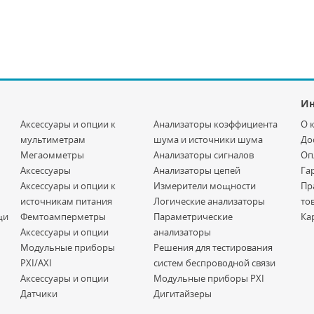
И
Аксессуары и опции к
Анализаторы коэффициента
О 
мультиметрам
шума и источники шума
До
Мегаомметры
Анализаторы сигналов
Оп
Аксессуары
Анализаторы цепей
Га
Аксессуары и опции к
Измерители мощности
Пр
источникам питания
Логические анализаторы
то
щи
Фемтоамперметры
Параметрические
Ка
Аксессуары и опции
анализаторы
Модульные приборы
Решения для тестирования
PXI/AXI
систем беспроводной связи
Аксессуары и опции
Модульные приборы PXI
Датчики
Дигитайзеры