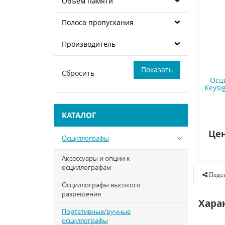
Объем памяти
Полоса пропускания
Производитель
Осц
Keysig
КАТАЛОГ
Цен
Осциллографы
Аксессуары и опции к
осциллографам
Подел
Осциллографы высокого
разрешения
Хара
Портативные/ручные
осциллографы