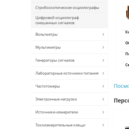
Стробоскопические осциллографы
Цифровой осциллограф
смешанных сигналов
К
Вольтметры
О
Мультиметры
П
Генераторы сигналов
С
Лабораторные источники питания
Посмо
Частотомеры
Электронные нагрузки
Перс
Источники-измерители
Токоизмерительные клещи