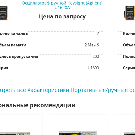
Осциллограф ручной Keysight (Agilent)
U1620A
Цена по запросу
ол-во каналов
2
Кол-в
бъем памяти
2 Мвыб
Объе
олоса пропускания
200
Полос
ерия
U1600
Сери
треть все Характеристики Портативные/ручные о
ональные рекомендации