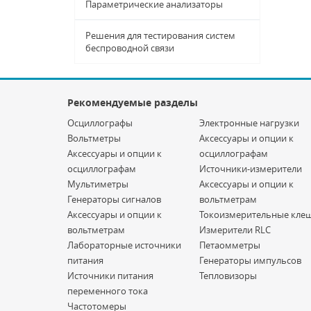
Параметрические анализаторы
Решения для тестирования систем
беспроводной связи
Рекомендуемые разделы
Осциллографы
Электронные нагрузки
Вольтметры
Аксессуары и опции к
Аксессуары и опции к
осциллографам
осциллографам
Источники-измерители
Мультиметры
Аксессуары и опции к
Генераторы сигналов
вольтметрам
Аксессуары и опции к
Токоизмерительные кле
вольтметрам
Измерители RLC
Лабораторные источники
Петаомметры
питания
Генераторы импульсов
Источники питания
Тепловизоры
переменного тока
Частотомеры