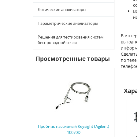
с
Логические анализаторы
В
и
Параметрические анализаторы
В интер
Решения для тестирования систем
выгодно
беспроводной связи
информ
Сделать
Просмотренные товары
по тел
телефо
Хар
Пробник пассивный Keysight (Agilent)
10070D