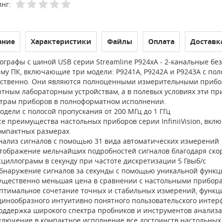
нг:
ание
Характеристики
Файлы
Оплата
Доставк
ографы с шиной USB cерии Streamline P924xA - 2-канальные б
у ПК, включающие три модели: P9241A, P9242A и P9243A с поло
тственно. Они являются полноценными измерительными прибо
ртным лабораторным устройствам, а в полевых условиях эти п
трам приборов в полноформатном исполнении.
одели с полосой пропускания от 200 МГц до 1 ГГц
се преимущества настольных приборов серии InfiniiVision, вкл
омпактных размерах
нализ сигналов с помощью 31 вида автоматических измерений
тображение мельчайших подробностей сигналов благодаря скоро
сциллограмм в секунду при частоте дискретизации 5 Гвыб/с
бнаружение сигналов за секунды с помощью уникальной функци
ущественно меньшая цена в сравнении с настольными прибор
птимальное сочетание точных и стабильных измерений, функц
динообразного интуитивно понятного пользовательского интер
оддержка широкого спектра пробников и инструментов анализа
ключение в компактное исполнение все достоинств настольных 