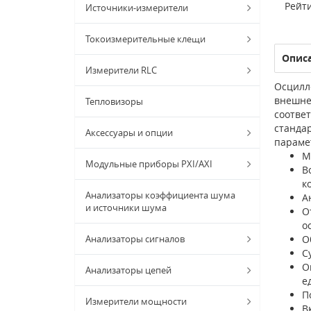
Рейти
Источники-измерители
Токоизмерительные клещи
Опис
Измерители RLC
Осцилл
внешнем
Тепловизоры
соотве
станда
Аксессуары и опции
параме
М
Модульные приборы PXI/AXI
В
к
Анализаторы коэффициента шума
А
и источники шума
О
о
Анализаторы сигналов
О
С
О
Анализаторы цепей
е
П
Измерители мощности
В