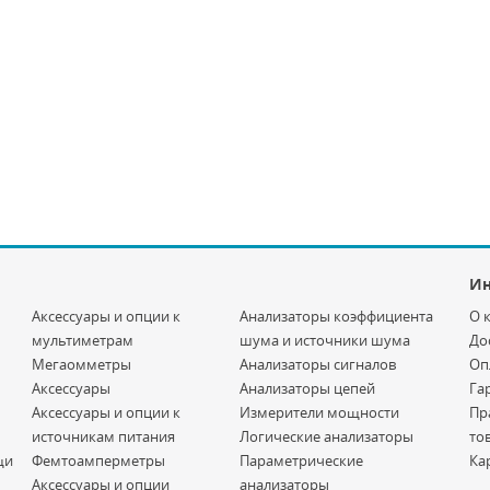
И
Аксессуары и опции к
Анализаторы коэффициента
О 
мультиметрам
шума и источники шума
До
Мегаомметры
Анализаторы сигналов
Оп
Аксессуары
Анализаторы цепей
Га
Аксессуары и опции к
Измерители мощности
Пр
источникам питания
Логические анализаторы
то
щи
Фемтоамперметры
Параметрические
Ка
Аксессуары и опции
анализаторы