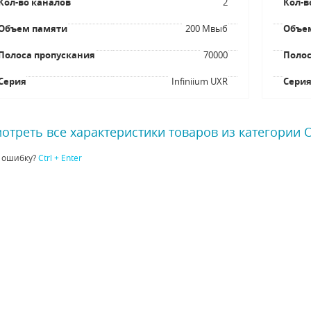
Кол-во каналов
2
Кол-в
Объем памяти
200 Мвыб
Объе
Полоса пропускания
70000
Полос
Серия
Infiniium UXR
Сери
отреть все характеристики товаров из категории
 ошибку?
Ctrl + Enter