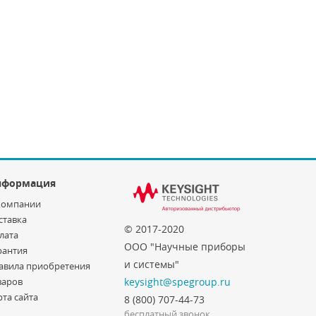
нформация
компании
ставка
© 2017-2020
лата
ООО "Научные приборы
рантия
и системы"
авила приобретения
варов
keysight@spegroup.ru
рта сайта
8 (800) 707-44-73
бесплатный звонок