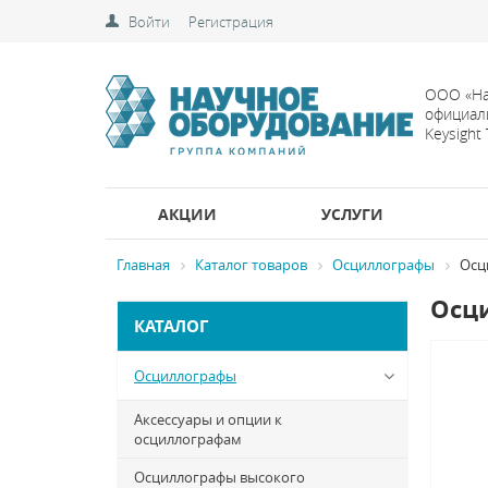
Войти
Регистрация
ООО «На
официал
Keysight
АКЦИИ
УСЛУГИ
Главная
Каталог товаров
Осциллографы
Осци
Осци
КАТАЛОГ
Осциллографы
Аксессуары и опции к
осциллографам
Осциллографы высокого