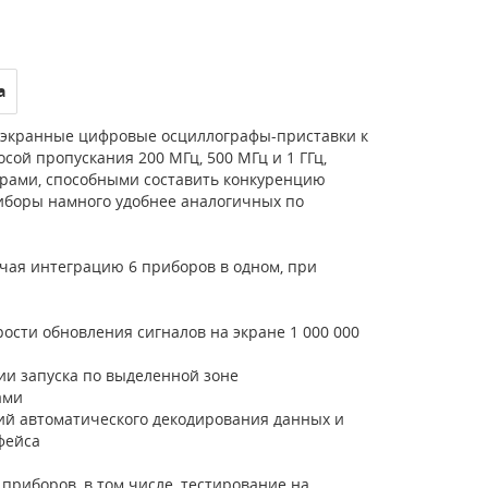
а
езэкранные цифровые осциллографы-приставки к
сой пропускания 200 МГц, 500 МГц и 1 ГГц,
рами, способными составить конкуренцию
риборы намного удобнее аналогичных по
ючая интеграцию 6 приборов в одном, при
сти обновления сигналов на экране 1 000 000
и запуска по выделенной зоне
ами
ий автоматического декодирования данных и
фейса
приборов, в том числе, тестирование на