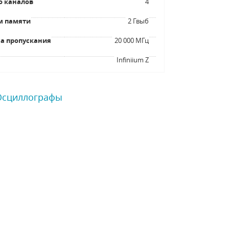
о каналов
4
м памяти
2 Гвыб
а пропускания
20 000 МГц
я
Infiniium Z
 Осциллографы