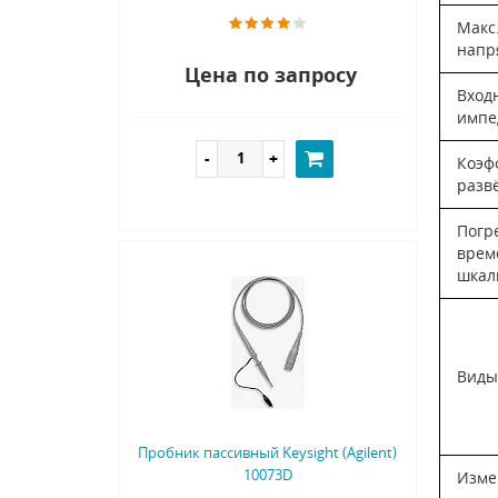
Макс
напр
Цена по запросу
Вход
импе
Коэф
разв
Погр
врем
шкал
Виды
Пробник пассивный Keysight (Agilent)
10073D
Изме