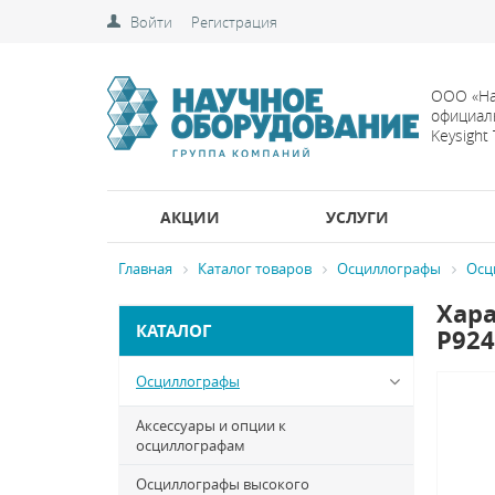
Войти
Регистрация
ООО «На
официал
Keysight
АКЦИИ
УСЛУГИ
Главная
Каталог товаров
Осциллографы
Осци
Хара
КАТАЛОГ
P92
Осциллографы
Аксессуары и опции к
осциллографам
Осциллографы высокого