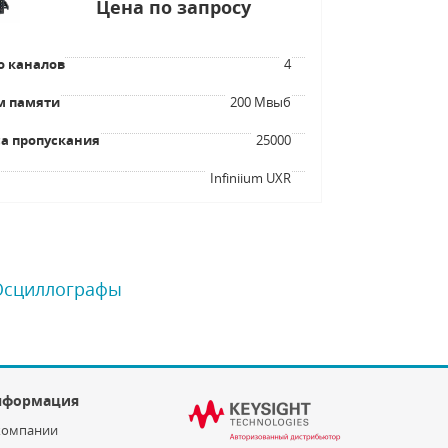
Цена по запросу
о каналов
4
м памяти
200 Мвыб
а пропускания
25000
я
Infiniium UXR
 Осциллографы
нформация
компании