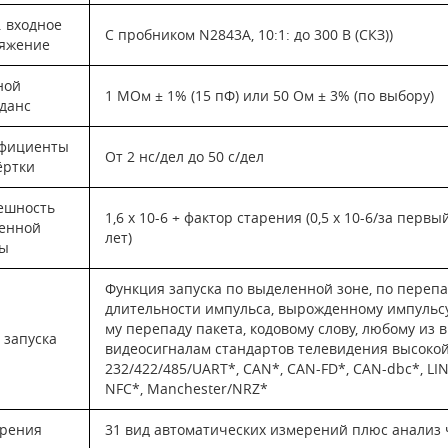
. входное
С пробником N2843A, 10:1: до 300 В (СКЗ))
яжение
ной
1 MОм ± 1% (15 пФ) или 50 Ом ± 3% (по выбору)
данс
фициенты
От 2 нс/дел до 50 с/дел
ёртки
ешность
1,6 х 10-6 + фактор старения (0,5 х 10-6/за первый г
енной
лет)
ы
Функция запуска по выделенной зоне, по перепа
длительности импульса, вырожденному импульсу
му перепаду пакета, кодовому слову, любому из 
 запуска
видеосигналам стандартов телевидения высокой 
232/422/485/UART*, CAN*, CAN-FD*, CAN-dbc*, LIN*
NFC*, Manchester/NRZ*
рения
31 вид автоматических измерений плюс анализ ч