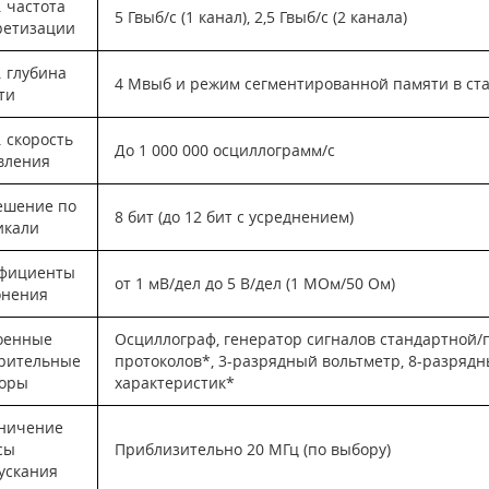
 частота
5 Гвыб/с (1 канал), 2,5 Гвыб/с (2 канала)
ретизации
. глубина
4 Мвыб и режим сегментированной памяти в ст
ти
 скорость
До 1 000 000 осциллограмм/с
вления
ешение по
8 бит (до 12 бит с усреднением)
икали
фициенты
от 1 мВ/дел до 5 В/дел (1 МОм/50 Ом)
онения
оенные
Осциллограф, генератор сигналов стандартной/
рительные
протоколов*, 3-разрядный вольтметр, 8-разрядн
оры
характеристик*
ничение
сы
Приблизительно 20 МГц (по выбору)
ускания