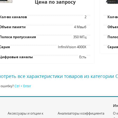
Цена по запросу
Кол-во каналов
2
Кол-в
Объем памяти
4 Мвыб
Объе
Полоса пропускания
350 МГц
Полос
Серия
InfiniiVision 4000X
Сери
Цифровые каналы
Есть
отреть все характеристики товаров из категории
 ошибку?
Ctrl + Enter
И
Аксессуары и опции к
Анализаторы коэффициента
О 