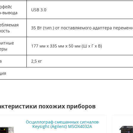
рфейс
USB 3.0
а-вывода
ебляемая
35 Вт (тип.) от поставляемого адаптера перемен
ость
ритные
177 мм х 335 мм х 50 мм (Ш х Г х В)
еры
а
2,5 кг
ция
актеристики похожих приборов
Осциллограф смешанных сигналов
Keysight (Agilent) MSOX4032A