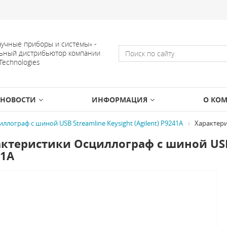
учные приборы и системы» -
ьный дистрибьютор компании
 Technologies
НОВОСТИ
ИНФОРМАЦИЯ
О КО
ллограф с шиной USB Streamline Keysight (Agilent) P9241A
Характер
ктеристики Осциллограф с шиной USB S
41A