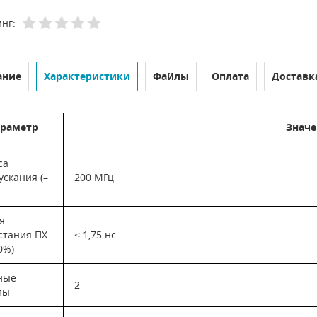
нг:
ание
Характеристики
Файлы
Оплата
Доставк
раметр
Значе
са
скания (–
200 МГц
я
стания ПХ
≤ 1,75 нс
0%)
ные
2
лы