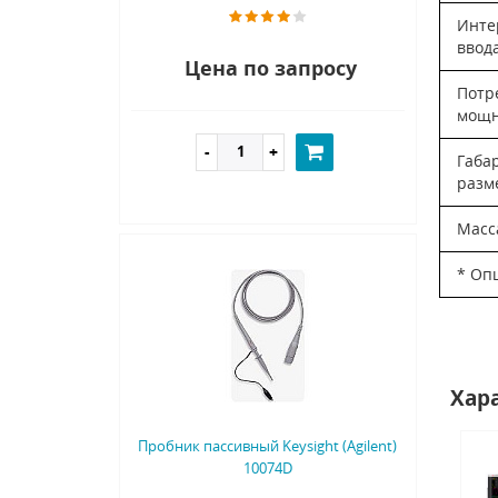
Инте
ввод
Цена по запросу
Потр
мощн
Габа
разм
Масс
* Оп
Хар
Пробник пассивный Keysight (Agilent)
10074D