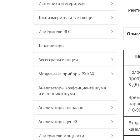
Источники-измерители
Рейти
Токоизмерительные клещи
Измерители RLC
Опис
Тепловизоры
Па
Аксессуары и опции
Поло
Модульные приборы PXI/AXI
пропу
3 дБ)
Анализаторы коэффициента шума
и источники шума
Врем
нара
Анализаторы сигналов
(10-9
Анализаторы цепей
Вход
кана
Измерители мощности