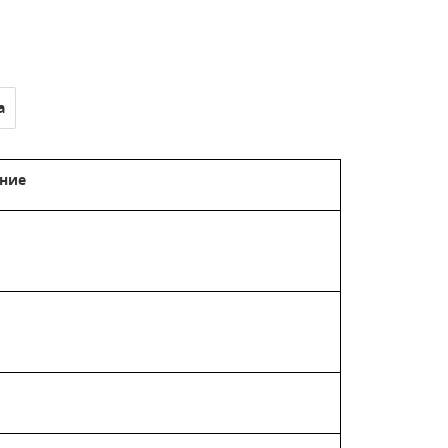
а
ние