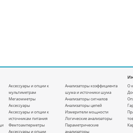
И
Аксессуары и опции к
Анализаторы коэффициента
О 
мультиметрам
шума и источники шума
До
Мегаомметры
Анализаторы сигналов
Оп
Аксессуары
Анализаторы цепей
Га
Аксессуары и опции к
Измерители мощности
Пр
источникам питания
Логические анализаторы
то
щи
Фемтоамперметры
Параметрические
Ка
Аксессуары и опции
анализаторы