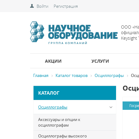
Войти
Регистрация
ООО «На
официал
Keysight
АКЦИИ
УСЛУГИ
Главная
Каталог товаров
Осциллографы
Осц
Осци
КАТАЛОГ
Госр
Осциллографы
Аксессуары и опции к
осциллографам
Осциллографы высокого