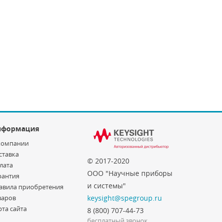
нформация
компании
ставка
© 2017-2020
лата
ООО "Научные приборы
рантия
и системы"
авила приобретения
варов
keysight@spegroup.ru
рта сайта
8 (800) 707-44-73
бесплатный звонок