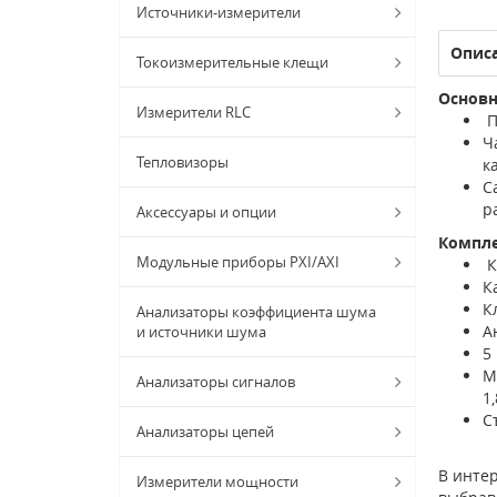
Источники-измерители
Опис
Токоизмерительные клещи
Основн
Измерители RLC
П
Ч
Тепловизоры
к
С
р
Аксессуары и опции
Компл
Модульные приборы PXI/AXI
К
К
К
Анализаторы коэффициента шума
А
и источники шума
5
М
Анализаторы сигналов
1,
С
Анализаторы цепей
В интер
Измерители мощности