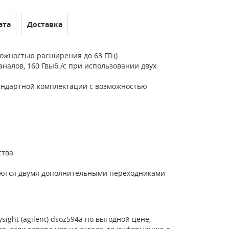
ата
Доставка
можностью расширения до 63 ГГц)
аналов, 160 Гвыб./с при использовании двух
тандартной комплектации с возможностью
ства
ктуются двумя дополнительными переходниками
ight (agilent) dsoz594a по выгодной цене,