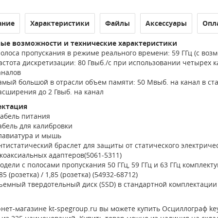
ание
Характеристики
Файлы
Аксессуары
Опл
ые возможности и технические характеристики
олоса пропускания в режиме реального времени: 59 ГГц (с воз
астота дискретизации: 80 Гвыб./с при использовании четырех к
аналов
амый большой в отрасли объем памяти: 50 Мвыб. на канал в с
асширения до 2 Гвыб. на канал
ектация
абель питания
абель для калибровки
лавиатура и мышь
нтистатический браслет для защиты от статического электриче
 коаксиальных адаптеров(5061-5311)
одели с полосами пропускания 50 ГГц, 59 ГГц и 63 ГГц компле
85 (розетка) / 1,85 (розетка) (54932-68712)
ъемный твердотельный диск (SSD) в стандартной комплектации
нет-магазине kt-spegroup.ru вы можете купить Осциллограф keys