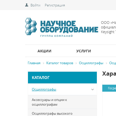
Войти
Регистрация
ООО «На
официал
Keysight
АКЦИИ
УСЛУГИ
Главная
Каталог товаров
Осциллографы
Осц
Хара
КАТАЛОГ
Госр
Осциллографы
Аксессуары и опции к
осциллографам
Осциллографы высокого