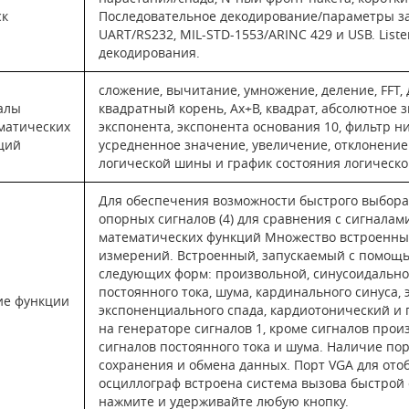
ск
Последовательное декодирование/параметры запуск
UART/RS232, MIL-STD-1553/ARINC 429 и USB. List
декодирования.
сложение, вычитание, умножение, деление, FFT
алы
квадратный корень, Ax+B, квадрат, абсолютное 
матических
экспонента, экспонента основания 10, фильтр ни
ций
усредненное значение, увеличение, отклонени
логической шины и график состояния логическ
Для обеспечения возможности быстрого выбора
опорных сигналов (4) для сравнения с сигналам
математических функций Множество встроенных
измерений. Встроенный, запускаемый с помощь
следующих форм: произвольной, синусоидальной
постоянного тока, шума, кардинального синуса,
ие функции
экспоненциального спада, кардиотонический и
на генераторе сигналов 1, кроме сигналов про
сигналов постоянного тока и шума. Наличие пор
сохранения и обмена данных. Порт VGA для ото
осциллограф встроена система вызова быстрой 
нажмите и удерживайте любую кнопку.