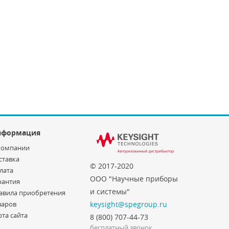
нформация
компании
ставка
© 2017-2020
лата
ООО "Научные приборы
рантия
и системы"
авила приобретения
варов
keysight@spegroup.ru
рта сайта
8 (800) 707-44-73
бесплатный звонок