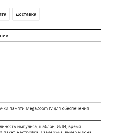
ата
Доставка
ение
очки памяти MegaZoom IV для обеспечения
ельность импульса, шаблон, ИЛИ, время
 пакет, настройка и задержка, видео и зона.