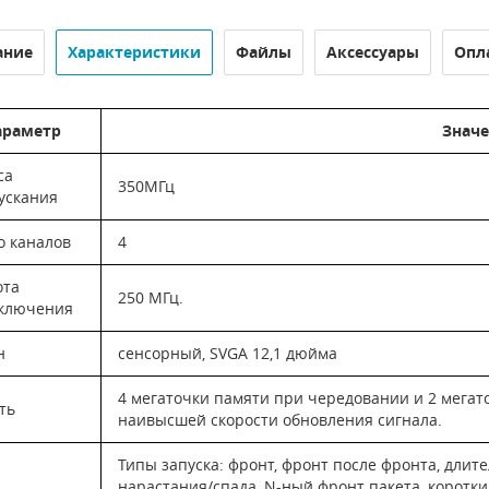
ание
Характеристики
Файлы
Аксессуары
Опл
араметр
Знач
са
350МГц
ускания
о каналов
4
ота
250 МГц.
ключения
н
сенсорный, SVGA 12,1 дюйма
4 мегаточки памяти при чередовании и 2 мегат
ть
наивысшей скорости обновления сигнала.
Типы запуска: фронт, фронт после фронта, длит
нарастания/спада, N-ный фронт пакета, короткий