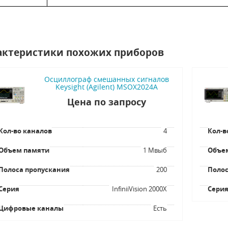
актеристики похожих приборов
Осциллограф смешанных сигналов
Keysight (Agilent) MSOX2024A
Цена по запросу
Кол-во каналов
4
Кол-в
Объем памяти
1 Мвыб
Объе
Полоса пропускания
200
Полос
Серия
InfiniiVision 2000X
Сери
Цифровые каналы
Есть