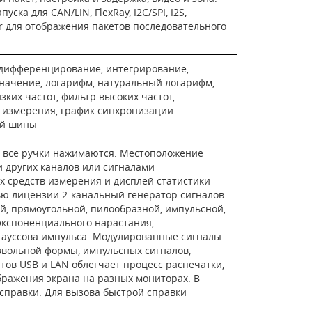
а для CAN/LIN, FlexRay, I2C/SPI, I2S,
er для отображения пакетов последовательного
, дифференцирование, интегрирование,
значение, логарифм, натуральный логарифм,
зких частот, фильтр высоких частот,
е измерения, график синхронизации
ой шины
 все ручки нажимаются. Местоположение
и других каналов или сигналами
 средств измерения и дисплей статистики
ю лицензии 2-канальный генератор сигналов
, прямоугольной, пилообразной, импульсной,
 экспоненциального нарастания,
 гауссова импульса. Модулированные сигналы
извольной формы, импульсных сигналов,
тов USB и LAN облегчает процесс распечатки,
бражения экрана на разных мониторах. В
справки. Для вызова быстрой справки