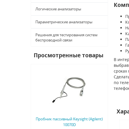
Комп
Логические анализаторы
П
Параметрические анализаторы
К
Н
К
Решения для тестирования систем
П
беспроводной связи
Г
Р
Просмотренные товары
В интер
выбрав 
сроках
Сделать
по тел
телефо
Хар
Пробник пассивный Keysight (Agilent)
10070D