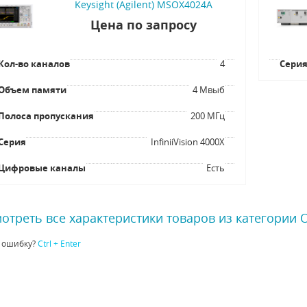
Keysight (Agilent) MSOX4024A
Цена по запросу
Кол-во каналов
4
Сери
Объем памяти
4 Мвыб
Полоса пропускания
200 МГц
Серия
InfiniiVision 4000X
Цифровые каналы
Есть
отреть все характеристики товаров из категории
 ошибку?
Ctrl + Enter