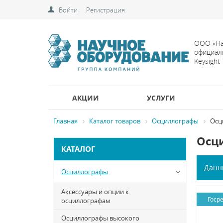
Войти
Регистрация
ООО «На
официал
Keysight
АКЦИИ
УСЛУГИ
Главная
Каталог товаров
Осциллографы
Осц
Осци
КАТАЛОГ
Данн
Осциллографы
Аксессуары и опции к
Госр
осциллографам
Осциллографы высокого