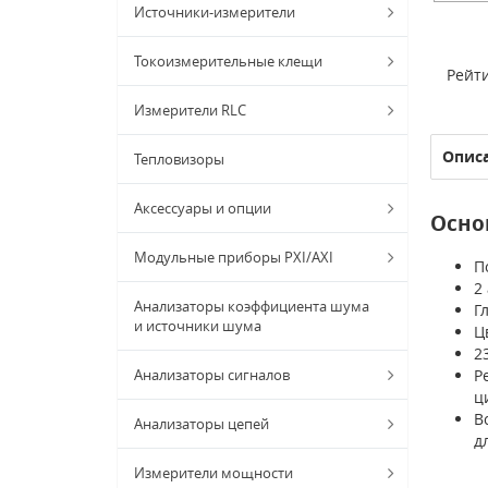
Источники-измерители
Токоизмерительные клещи
Рейти
Измерители RLC
Опис
Тепловизоры
Аксессуары и опции
Осно
Модульные приборы PXI/AXI
П
2
Анализаторы коэффициента шума
Г
и источники шума
Ц
2
Анализаторы сигналов
Р
ц
В
Анализаторы цепей
д
Измерители мощности