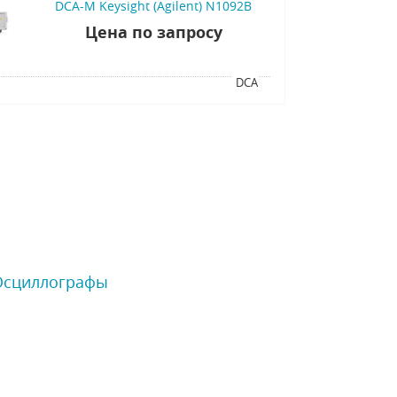
DCA-M Keysight (Agilent) N1092B
Цена по запросу
я
DCA
 Осциллографы