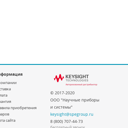
нформация
компании
ставка
© 2017-2020
лата
ООО "Научные приборы
рантия
и системы"
авила приобретения
варов
keysight@spegroup.ru
рта сайта
8 (800) 707-44-73
бесплатный звонок