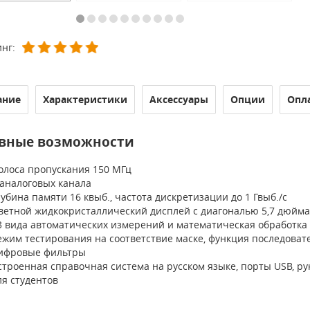
нг:
ание
Характеристики
Аксессуары
Опции
Опл
вные возможности
олоса пропускания 150 МГц
 аналоговых канала
лубина памяти 16 квыб., частота дискретизации до 1 Гвыб./с
ветной жидкокристаллический дисплей с диагональю 5,7 дюйма (
3 вида автоматических измерений и математическая обработка
ежим тестирования на соответствие маске, функция последовате
ифровые фильтры
строенная справочная система на русском языке, порты USB, р
ля студентов