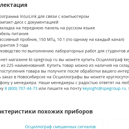
лектация
рограмма IntuiLink для связи с компьютером
омпакт-диск с документацией
акладка на переднюю панель на русском языке
абель питания
ассивный пробник, 150 МГц, 10:1 (по одному на каждый канал)
арантия 3 года
уководство по выполнению лабораторных работ для студентов и
нет-магазине kt-spegroup.ru вы можете купить Осциллограф keys
из 225 наименований. Купить товар можно из наличия на склад
 поступления товара вы получите после обработки вашего инте
 заказ в Новосибирске на Осциллографы вы можете круглосуточ
ефону у менеджера. Наши менеджеры с радостью ответят на люб
ну
8 (800) 707-44-73
или пишите на почту
keysight@spegroup.ru
.
актеристики похожих приборов
Осциллограф смешанных сигналов