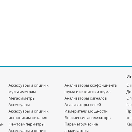
И
Аксессуары и опции к
Анализаторы коэффициента
О 
мультиметрам
шума и источники шума
До
Мегаомметры
Анализаторы сигналов
Оп
Аксессуары
Анализаторы цепей
Га
Аксессуары и опции к
Измерители мощности
Пр
источникам питания
Логические анализаторы
то
щи
Фемтоамперметры
Параметрические
Ка
Аксессуары и опции
анализаторы