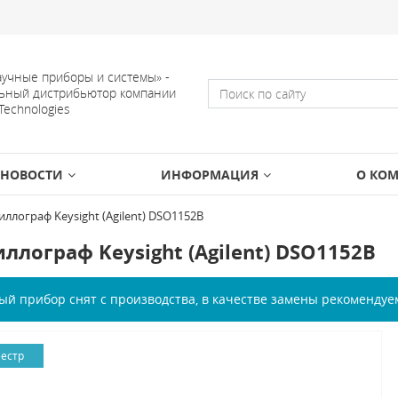
учные приборы и системы» -
ьный дистрибьютор компании
 Technologies
НОВОСТИ
ИНФОРМАЦИЯ
О КО
иллограф Keysight (Agilent) DSO1152B
ллограф Keysight (Agilent) DSO1152B
ый прибор снят с производства, в качестве замены рекоменду
еестр