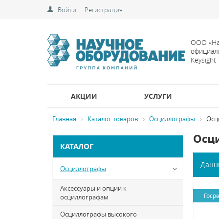
Войти
Регистрация
ООО «На
официал
Keysight
АКЦИИ
УСЛУГИ
Главная
Каталог товаров
Осциллографы
Осц
Осци
КАТАЛОГ
Данн
Осциллографы
Аксессуары и опции к
Госр
осциллографам
Осциллографы высокого