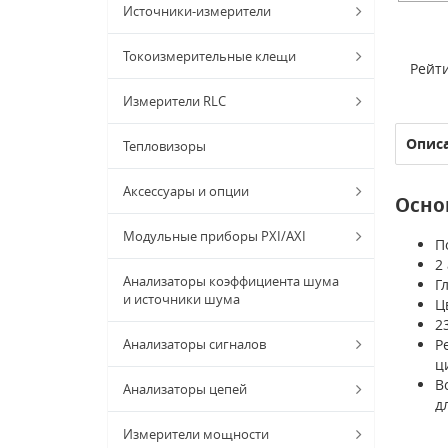
Источники-измерители
Токоизмерительные клещи
Рейти
Измерители RLC
Опис
Тепловизоры
Аксессуары и опции
Осно
Модульные приборы PXI/AXI
П
2
Анализаторы коэффициента шума
Г
и источники шума
Ц
2
Анализаторы сигналов
Р
ц
В
Анализаторы цепей
д
Измерители мощности