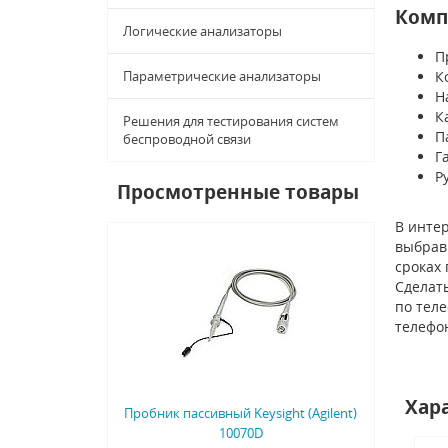
Комп
Логические анализаторы
П
Параметрические анализаторы
К
Н
К
Решения для тестирования систем
П
беспроводной связи
Г
Р
Просмотренные товары
В интер
выбрав 
сроках
Сделать
по тел
телефо
Хар
Пробник пассивный Keysight (Agilent)
10070D