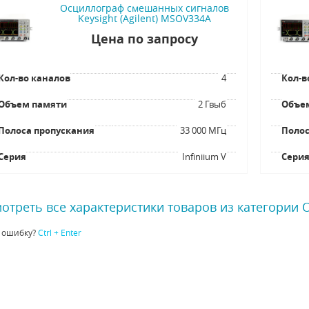
Осциллограф смешанных сигналов
Keysight (Agilent) MSOV334A
Цена по запросу
Кол-во каналов
4
Кол-в
Объем памяти
2 Гвыб
Объе
Полоса пропускания
33 000 МГц
Полос
Серия
Infiniium V
Сери
отреть все характеристики товаров из категории
 ошибку?
Ctrl + Enter