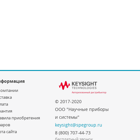
нформация
компании
ставка
© 2017-2020
лата
ООО "Научные приборы
рантия
и системы"
авила приобретения
варов
keysight@spegroup.ru
рта сайта
8 (800) 707-44-73
бесплатный звонок