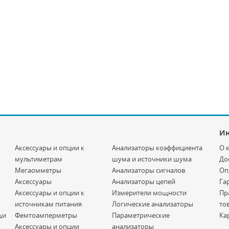
И
Аксессуары и опции к
Анализаторы коэффициента
О 
мультиметрам
шума и источники шума
До
Мегаомметры
Анализаторы сигналов
Оп
Аксессуары
Анализаторы цепей
Га
Аксессуары и опции к
Измерители мощности
Пр
источникам питания
Логические анализаторы
то
щи
Фемтоамперметры
Параметрические
Ка
Аксессуары и опции
анализаторы