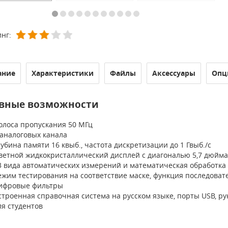
нг:
ание
Характеристики
Файлы
Аксессуары
Опц
вные возможности
олоса пропускания 50 МГц
 аналоговых канала
лубина памяти 16 квыб., частота дискретизации до 1 Гвыб./с
ветной жидкокристаллический дисплей с диагональю 5,7 дюйма (
3 вида автоматических измерений и математическая обработка
ежим тестирования на соответствие маске, функция последовате
ифровые фильтры
строенная справочная система на русском языке, порты USB, р
ля студентов