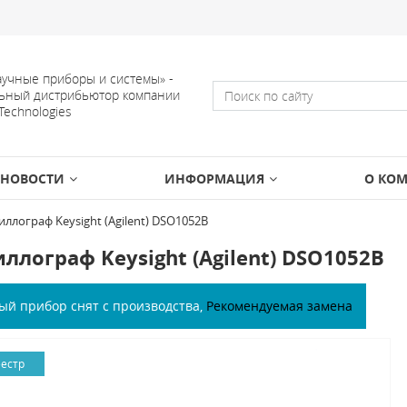
учные приборы и системы» -
ьный дистрибьютор компании
 Technologies
НОВОСТИ
ИНФОРМАЦИЯ
О КО
иллограф Keysight (Agilent) DSO1052B
ллограф Keysight (Agilent) DSO1052B
ый прибор снят с производства,
Рекомендуемая замена
еестр