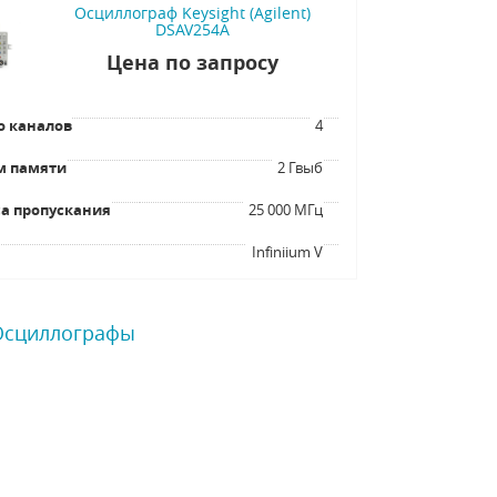
Осциллограф Keysight (Agilent)
DSAV254A
Цена по запросу
о каналов
4
м памяти
2 Гвыб
а пропускания
25 000 МГц
я
Infiniium V
 Осциллографы