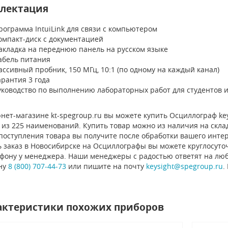
лектация
рограмма IntuiLink для связи с компьютером
омпакт-диск с документацией
акладка на переднюю панель на русском языке
абель питания
ассивный пробник, 150 МГц, 10:1 (по одному на каждый канал)
арантия 3 года
уководство по выполнению лабораторных работ для студентов и
нет-магазине kt-spegroup.ru вы можете купить Осциллограф keys
из 225 наименований. Купить товар можно из наличия на склад
 поступления товара вы получите после обработки вашего инте
 заказ в Новосибирске на Осциллографы вы можете круглосуточ
ефону у менеджера. Наши менеджеры с радостью ответят на люб
ну
8 (800) 707-44-73
или пишите на почту
keysight@spegroup.ru
.
актеристики похожих приборов