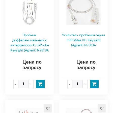
Пробник
Усилитель пробника серии
дифференциальный с
InfiniiMax III+ Keysight
интерфейсом AutoProbe
(Agilent) N7003A
Keysight (Agilent) N2819A
Цена по
Цена по
запросу
запросу