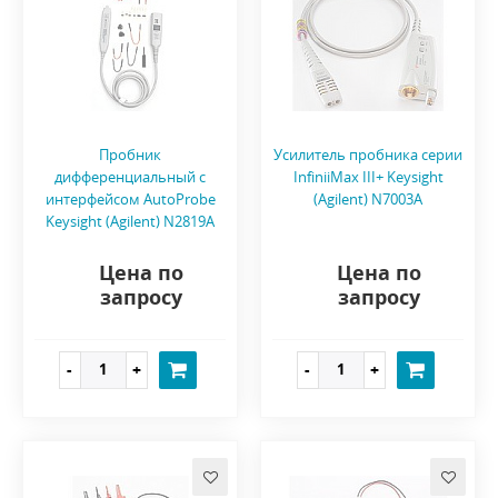
Пробник
Усилитель пробника серии
дифференциальный с
InfiniiMax III+ Keysight
интерфейсом AutoProbe
(Agilent) N7003A
Keysight (Agilent) N2819A
Цена по
Цена по
запросу
запросу