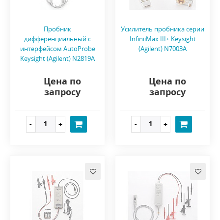
Пробник
Усилитель пробника серии
дифференциальный с
InfiniiMax III+ Keysight
интерфейсом AutoProbe
(Agilent) N7003A
Keysight (Agilent) N2819A
Цена по
Цена по
запросу
запросу