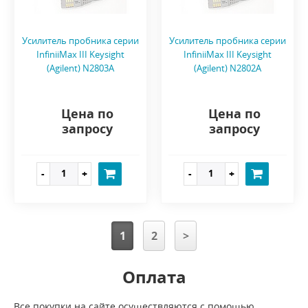
Усилитель пробника серии
Усилитель пробника серии
InfiniiMax III Keysight
InfiniiMax III Keysight
(Agilent) N2803A
(Agilent) N2802A
Цена по
Цена по
запросу
запросу
1
2
>
Оплата
Все покупки на сайте осуществляются с помощью