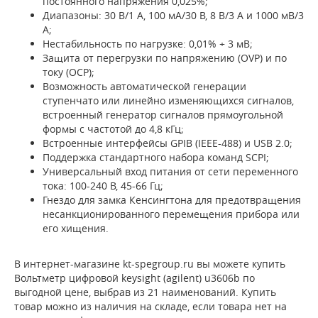
постоянного напряжения 0,025%;
Диапазоны: 30 В/1 А, 100 мА/30 В, 8 В/3 А и 1000 мВ/3
А;
Нестабильность по нагрузке: 0,01% + 3 мВ;
Защита от перегрузки по напряжению (OVP) и по
току (OCP);
Возможность автоматической генерации
ступенчато или линейно изменяющихся сигналов,
встроенный генератор сигналов прямоугольной
формы с частотой до 4,8 кГц;
Встроенные интерфейсы GPIB (IEEE-488) и USB 2.0;
Поддержка стандартного набора команд SCPI;
Универсальный вход питания от сети переменного
тока: 100-240 В, 45-66 Гц;
Гнездо для замка Кенсингтона для предотвращения
несанкционированного перемещения прибора или
его хищения.
В интернет-магазине kt-spegroup.ru вы можете купить
Вольтметр цифровой keysight (agilent) u3606b по
выгодной цене, выбрав из 21 наименований. Купить
товар можно из наличия на складе, если товара нет на