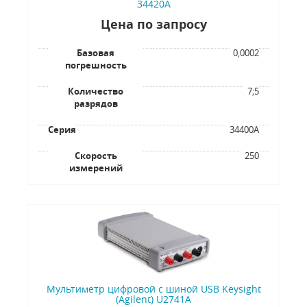
34420A
Цена по запросу
Базовая
0,0002
погрешность
Количество
7;5
разрядов
Серия
34400A
Скорость
250
измерений
Мультиметр цифровой c шиной USB Keysight
(Agilent) U2741A