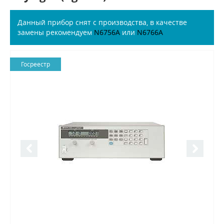
Данный прибор снят с производства, в качестве
замены рекомендуем
N6756A
или
N6766A
Госреестр