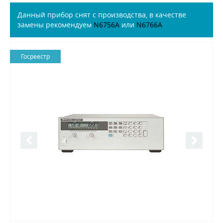
Данный прибор снят с производства, в качестве
замены рекомендуем
N6756A
или
N6766A
Госреестр