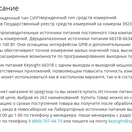
сание
Утвержденный тип средств измерений.
в Государственный реестр средств измерений за номером 3923
производительные источники питания постоянного тока компан
ть измерений. Двухдиапазонные источники питания 6631B-663
до 100 Вт. Они оснащены интерфейсом GPIB и дополнительными
ы обеспечивают точное измерение малых значений тока, высок
расширенные возможности по программированию выходных па
ик питания Keysight 6631B с одним выходом и выходной мощно
ветственных приложений, позволяющим повысить точность изме
может использоваться как в настольном варианте, так и в сос
нет-магазине kt-spegroup.ru вы можете купить Источник питания
й цене, выбрав из 263 наименований. Купить товар можно из на
ацию о сроках поступления товара вы получите после обработ
ь заказ в Новосибирске на Лабораторные источники питания вы
0:00 до 1:00 по телефону у менеджера. Наши менеджеры с радо
е по телефону
8 (800) 707-44-73
или пишите на почту
keysight@s