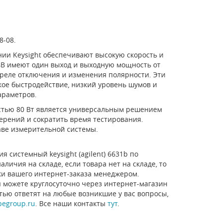
8-08.
ии Keysight обеспечивают высокую скорость и
4B имеют один выход и выходную мощность от
 реле отключения и изменения полярности. Эти
ое быстродействие, низкий уровень шумов и
раметров.
стью 80 Вт является универсальным решением
рений и сократить время тестирования.
таве измерительной системы.
 системный keysight (agilent) 6631b по
личия на складе, если товара нет на складе, то
ки вашего интернет-заказа менеджером.
 можете круглосуточно через интернет-магазин
стью ответят на любые возникшие у вас вопросы,
pegroup.ru
. Все наши контакты
тут
.