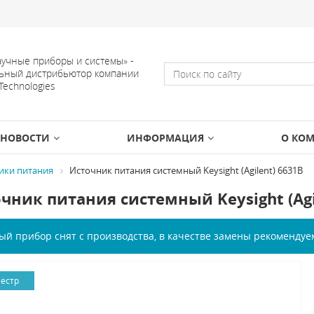
учные приборы и системы» -
ьный дистрибьютор компании
 Technologies
НОВОСТИ
ИНФОРМАЦИЯ
О КО
ики питания
Источник питания системный Keysight (Agilent) 6631B
чник питания системный Keysight (Agi
ый прибор снят с производства, в качестве замены рекоменду
еестр