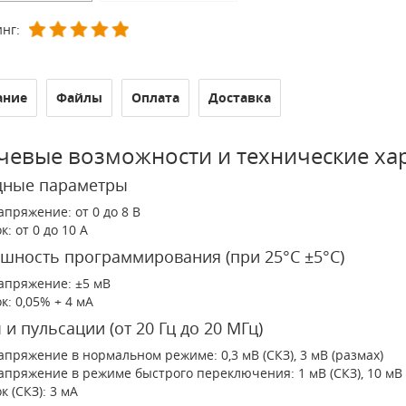
нг:
ание
Файлы
Оплата
Доставка
евые возможности и технические ха
дные параметры
апряжение: от 0 до 8 В
к: от 0 до 10 А
шность программирования (при 25°С ±5°C)
апряжение: ±5 мВ
ок: 0,05% + 4 мА
и пульсации (от 20 Гц до 20 МГц)
апряжение в нормальном режиме: 0,3 мВ (СКЗ), 3 мВ (размах)
апряжение в режиме быстрого переключения: 1 мВ (СКЗ), 10 мВ 
к (СКЗ): 3 мА