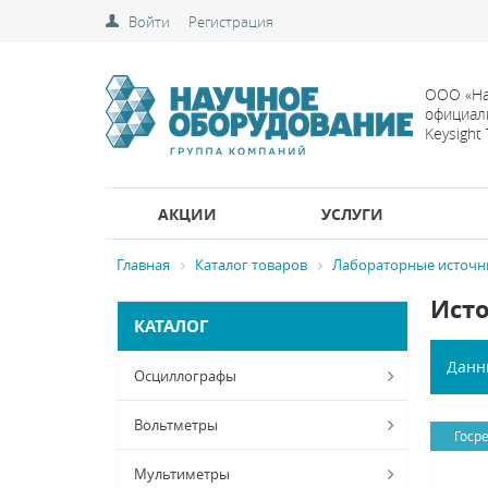
Войти
Регистрация
ООО «На
официал
Keysight
АКЦИИ
УСЛУГИ
Главная
Каталог товаров
Лабораторные источн
Исто
КАТАЛОГ
Данн
Осциллографы
Вольтметры
Госр
Мультиметры