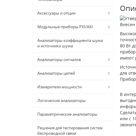
Опи
Аксессуары и опции
Внесен 
Модульные приборы PXI/AXI
Высоко
точнос
Анализаторы коэффициента шума
80 Вт 
и источники шума
прибор
имеют 
Анализаторы сигналов
Источн
для от
Анализаторы цепей
Прибор 
Измерители мощности
В интер
выгодно
Логические анализаторы
информ
Сделат
Параметрические анализаторы
или с 1
звонит
Решения для тестирования систем
беспроводной связи