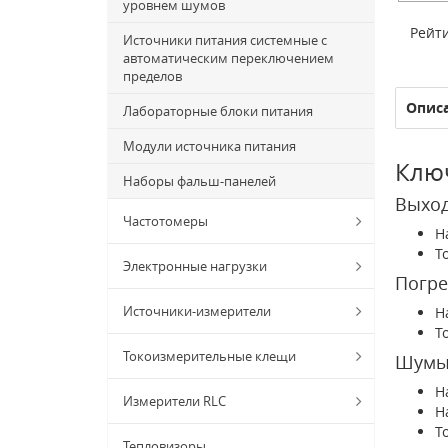
уровнем шумов
Рейти
Источники питания системные с
автоматическим переключением
пределов
Опис
Лабораторные блоки питания
Модули источника питания
Ключ
Наборы фальш-панелей
Выхо
Частотомеры
Н
То
Электронные нагрузки
Погре
Источники-измерители
Н
Т
Токоизмерительные клещи
Шумы 
Н
Измерители RLC
Н
То
Тепловизоры