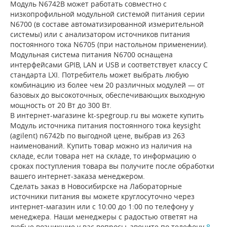
Модуль N6742B может работать совместно с
низкопрофильной модульной системой питания серии
N6700 (в составе автоматизированной измерительной
системы) или с анализатором источников питания
постоянного тока N6705 (при настольном применении).
Модульная система питания N6700 оснащена
интерфейсами GPIB, LAN и USB и соответствует классу C
стандарта LXI. Потребитель может выбрать любую
комбинацию из более чем 20 различных модулей — от
базовых до высокоточных, обеспечивающих выходную
мощность от 20 Вт до 300 Вт.
В интернет-магазине kt-spegroup.ru вы можете купить
Модуль источника питания постоянного тока keysight
(agilent) n6742b по выгодной цене, выбрав из 263
наименований. Купить товар можно из наличия на
складе, если товара нет на складе, то информацию о
сроках поступления товара вы получите после обработки
вашего интернет-заказа менеджером.
Сделать заказ в Новосибирске на Лабораторные
источники питания вы можете круглосуточно через
интернет-магазин или с 10:00 до 1:00 по телефону у
менеджера. Наши менеджеры с радостью ответят на
любые возникшие у вас вопросы, звоните по телефону
8