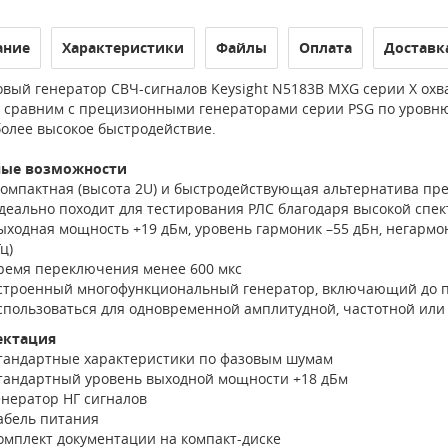
ание
Характеристики
Файлы
Оплата
Доставк
вый генератор СВЧ-сигналов Keysight N5183B MXG серии X охват
 сравним с прецизионными генераторами серии PSG по уровню
более высокое быстродействие.
ные возможности
омпактная (высота 2U) и быстродействующая альтернатива пр
деально походит для тестирования РЛС благодаря высокой спек
ыходная мощность +19 дБм, уровень гармоник –55 дБн, негармо
ц)
ремя переключения менее 600 мкс
строенный многофункциональный генератор, включающий до пя
спользоваться для одновременной амплитудной, частотной или
ектация
тандартные характеристики по фазовым шумам
тандартный уровень выходной мощности +18 дБм
енератор НГ сигналов
абель питания
омплект документации на компакт-диске