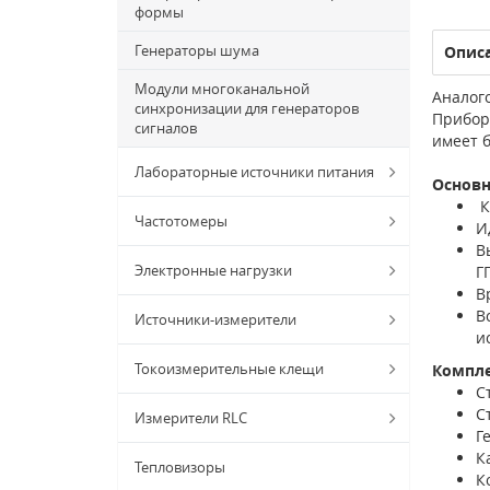
формы
Генераторы шума
Опис
Модули многоканальной
Аналого
синхронизации для генераторов
Прибор
сигналов
имеет 
Лабораторные источники питания
Основ
К
Частотомеры
И
В
Электронные нагрузки
ГГ
В
В
Источники-измерители
и
Токоизмерительные клещи
Компл
С
С
Измерители RLC
Г
К
Тепловизоры
К