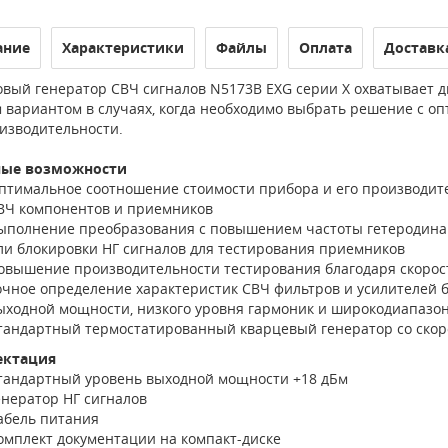
ание
Характеристики
Файлы
Оплата
Доставк
вый генератор СВЧ сигналов N5173B EXG серии X охватывает диа
 вариантом в случаях, когда необходимо выбрать решение с о
оизводительности.
ные возможности
птимальное соотношение стоимости прибора и его производит
ВЧ компонентов и приемников
ыполнение преобразования с повышением частоты гетеродина 
ли блокировки НГ сигналов для тестирования приемников
овышение производительности тестирования благодаря скорос
очное определение характеристик СВЧ фильтров и усилителей
ыходной мощности, низкого уровня гармоник и широкодиапазон
тандартный термостатированный кварцевый генератор со скоро
ектация
тандартный уровень выходной мощности +18 дБм
енератор НГ сигналов
абель питания
омплект документации на компакт-диске