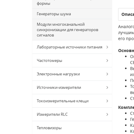
формы
Генераторы шума
Опис
Модули многоканальной
Аналого
синхронизации для генераторов
лучшим
сигналов
его пр
Лабораторные источники питания
Основ
О
Частотомеры
С
В
Электронные нагрузки
и
П
Т
Источники-измерители
в
С
Токоизмерительные клещи
Компл
С
Измерители RLC
Г
К
Тепловизоры
К