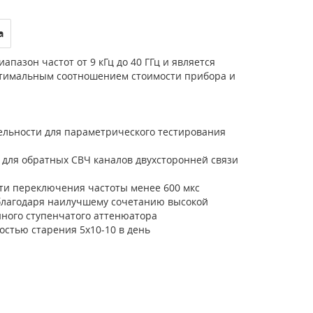
а
пазон частот от 9 кГц до 40 ГГц и является
птимальным соотношением стоимости прибора и
ельности для параметрического тестирования
для обратных СВЧ каналов двухсторонней связи
ти переключения частоты менее 600 мкс
 благодаря наилучшему сочетанию высокой
ного ступенчатого аттенюатора
стью старения 5x10-10 в день