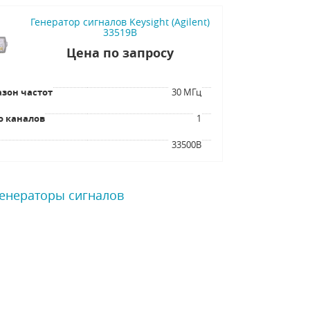
Генератор сигналов Keysight (Agilent)
33519B
Цена по запросу
зон частот
30 МГц
о каналов
1
я
33500B
Генераторы сигналов