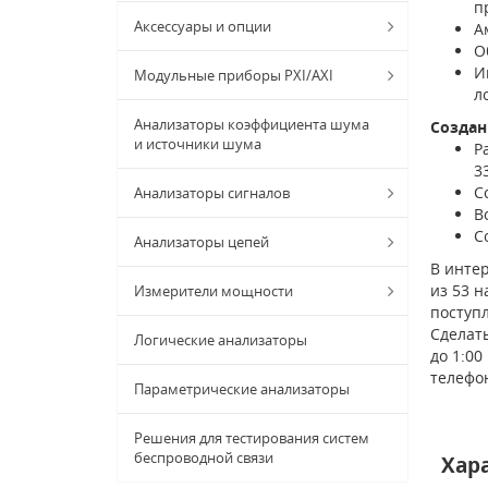
п
Аксессуары и опции
А
О
И
Модульные приборы PXI/AXI
л
Анализаторы коэффициента шума
Создан
и источники шума
Р
3
С
Анализаторы сигналов
В
С
Анализаторы цепей
В интер
из 53 н
Измерители мощности
поступ
Сделать
Логические анализаторы
до 1:00
телефо
Параметрические анализаторы
Решения для тестирования систем
беспроводной связи
Хар