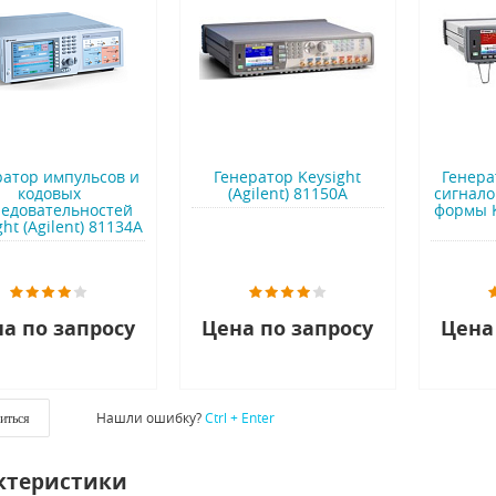
ратор импульсов и
Генератор Keysight
Генера
кодовых
(Agilent) 81150A
сигнало
ледовательностей
формы Ke
ght (Agilent) 81134A
а по запросу
Цена по запросу
Цена
Нашли ошибку?
Ctrl + Enter
иться
ктеристики