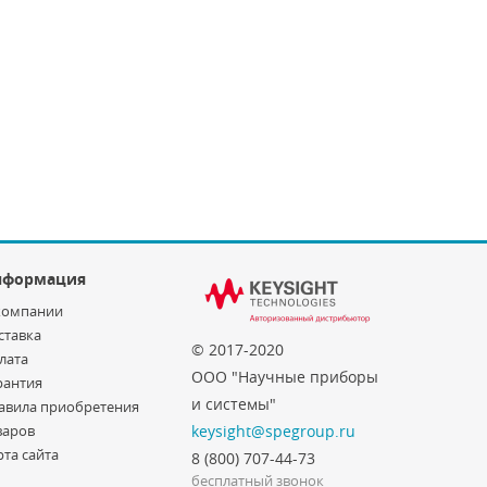
нформация
компании
ставка
© 2017-2020
лата
ООО "Научные приборы
рантия
и системы"
авила приобретения
варов
keysight@spegroup.ru
рта сайта
8 (800) 707-44-73
бесплатный звонок