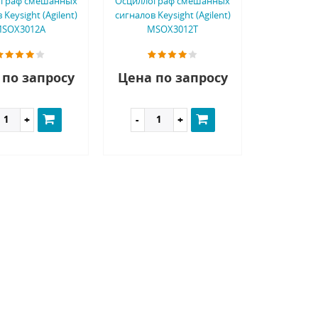
ограф смешанных
Осциллограф смешанных
 Keysight (Agilent)
сигналов Keysight (Agilent)
SOX3012A
MSOX3012T
 по запросу
Цена по запросу