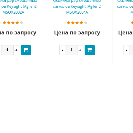
ллограф смешанных
Осциллограф смешанных
Осцилл
ов Keysight (Agilent)
сигналов Keysight (Agilent)
сигналов
MSOX2002A
MSOX2004A
M
а по запросу
Цена по запросу
Цена