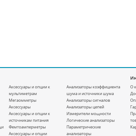
И
Аксессуары и опции к
Анализаторы коэффициента
О 
мультиметрам
шума и источники шума
До
Мегаомметры
Анализаторы сигналов
Оп
Аксессуары
Анализаторы цепей
Га
Аксессуары и опции к
Измерители мощности
Пр
источникам питания
Логические анализаторы
то
щи
Фемтоамперметры
Параметрические
Ка
Аксессуары и опции
анализаторы