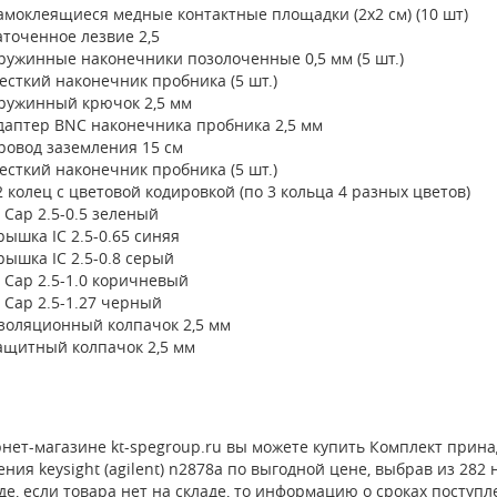
амоклеящиеся медные контактные площадки (2x2 см) (10 шт)
аточенное лезвие 2,5
ружинные наконечники позолоченные 0,5 мм (5 шт.)
есткий наконечник пробника (5 шт.)
ружинный крючок 2,5 мм
даптер BNC наконечника пробника 2,5 мм
ровод заземления 15 см
есткий наконечник пробника (5 шт.)
2 колец с цветовой кодировкой (по 3 кольца 4 разных цветов)
C Cap 2.5-0.5 зеленый
рышка IC 2.5-0.65 синяя
рышка IC 2.5-0.8 серый
C Cap 2.5-1.0 коричневый
C Cap 2.5-1.27 черный
золяционный колпачок 2,5 мм
ащитный колпачок 2,5 мм
рнет-магазине kt-spegroup.ru вы можете купить Комплект прин
ния keysight (agilent) n2878a по выгодной цене, выбрав из 28
де, если товара нет на складе, то информацию о сроках поступ