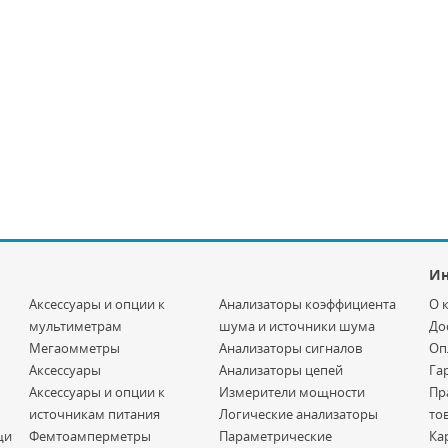
И
Аксессуары и опции к
Анализаторы коэффициента
О 
мультиметрам
шума и источники шума
До
Мегаомметры
Анализаторы сигналов
Оп
Аксессуары
Анализаторы цепей
Га
Аксессуары и опции к
Измерители мощности
Пр
источникам питания
Логические анализаторы
то
щи
Фемтоамперметры
Параметрические
Ка