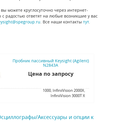
 вы можете круглосуточно через интернет-
ы с радостью ответят на любые возникшие у вас
eysight@spegroup.ru
. Все наши контакты
тут
.
Пробник пассивный Keysight (Agilent)
N2843A
Цена по запросу
я
1000, InfiniiVision 2000X,
InfiniiVision 3000T X
 Осциллографы/Аксессуары и опции к