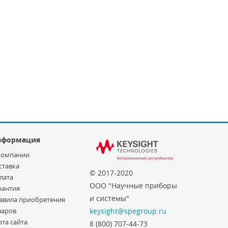
нформация
компании
ставка
© 2017-2020
лата
ООО "Научные приборы
рантия
и системы"
авила приобретения
варов
keysight@spegroup.ru
рта сайта
8 (800) 707-44-73