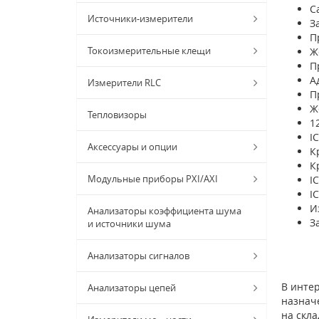
С
Источники-измерители
З
П
Токоизмерительные клещи
Ж
П
А
Измерители RLC
П
Ж
Тепловизоры
1
I
Аксессуары и опции
К
К
Модульные приборы PXI/AXI
I
I
И
Анализаторы коэффициента шума
З
и источники шума
Анализаторы сигналов
В инте
Анализаторы цепей
назначе
на скла