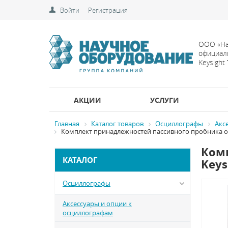
Войти
Регистрация
ООО «На
официал
Keysight
АКЦИИ
УСЛУГИ
Главная
Каталог товаров
Осциллографы
Акс
Комплект принадлежностей пассивного пробника общ
Ком
КАТАЛОГ
Keys
Осциллографы
Аксессуары и опции к
осциллографам