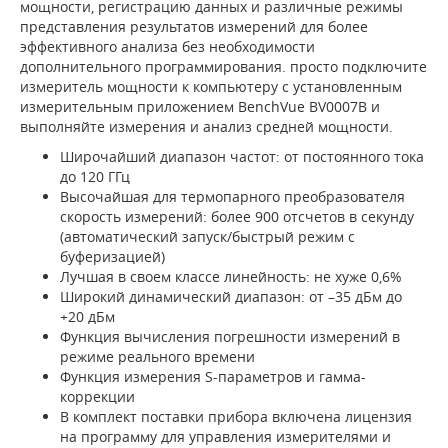
мощности, регистрацию данных и различные режимы
представления результатов измерений для более
эффективного анализа без необходимости
дополнительного программирования. просто подключите
измеритель мощности к компьютеру с установленным
измерительным приложением BenchVue BV0007B и
выполняйте измерения и анализ средней мощности.
Широчайший диапазон частот: от постоянного тока
до 120 ГГц
Высочайшая для термопарного преобразователя
скорость измерений: более 900 отсчетов в секунду
(автоматический запуск/быстрый режим с
буферизацией)
Лучшая в своем классе линейность: не хуже 0,6%
Широкий динамический диапазон: от –35 дБм до
+20 дБм
Функция вычисления погрешности измерений в
режиме реального времени
Функция измерения S-параметров и гамма-
коррекции
В комплект поставки прибора включена лицензия
на программу для управления измерителями и