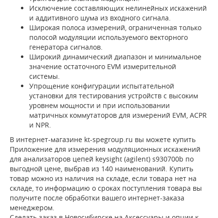
Исключение составляющих нелинейных искажений
и аддитивного шума из входного сигнала.
Широкая полоса измерений, ограниченная только
полосой модуляции используемого векторного
генератора сигналов.
Широкий динамический диапазон и минимальное
значение остаточного EVM измерительной
системы.
Упрощение конфигурации испытательной
установки для тестирования устройств с высоким
уровнем мощности и при использовании
матричных коммутаторов для измерений EVM, ACPR
и NPR.
В интернет-магазине kt-spegroup.ru вы можете купить
Приложение для измерения модуляционных искажений
для анализаторов цепей keysight (agilent) s930700b по
выгодной цене, выбрав из 140 наименований. Купить
товар можно из наличия на складе, если товара нет на
складе, то информацию о сроках поступления товара вы
получите после обработки вашего интернет-заказа
менеджером.
Сделать заказ в Новосибирске на Аксессуары и опции к